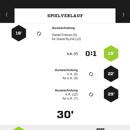
SPIELVERLAUF
Auswechslung
18’
  
für
  
:


19’
k.A. (7)
Auswechslung
22’
k.A. (5)
für
k.A. (9)
Auswechslung
29’
k.A. (12)
für
k.A. (7)
30'
