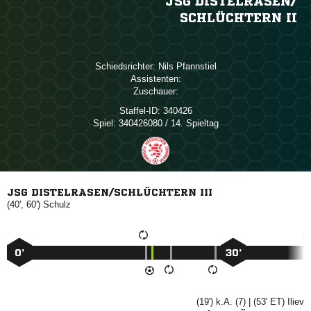
JSG DISTELRASEN/​
SCHLÜCHTERN II
Schiedsrichter:
 
Assistenten:
Zuschauer:
Staffel-ID:
340426
Spiel:
340426080 / 14. Spieltag
JSG DISTELRASEN/SCHLÜCHTERN III
(40', 60')

0’
30’
(19') k.A. (7) | (53' ET)
