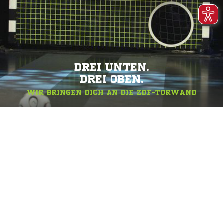
DREI UNTEN.
DREI OBEN.
WIR BRINGEN DICH AN DIE ZDF-TORWAND