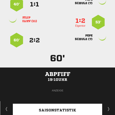
:


 
40’

:


 
53’
Eigentor

:


 
60’
60'
ABPFIFF
19:10UHR
ANZEIGE
SAISONSTATISTIK