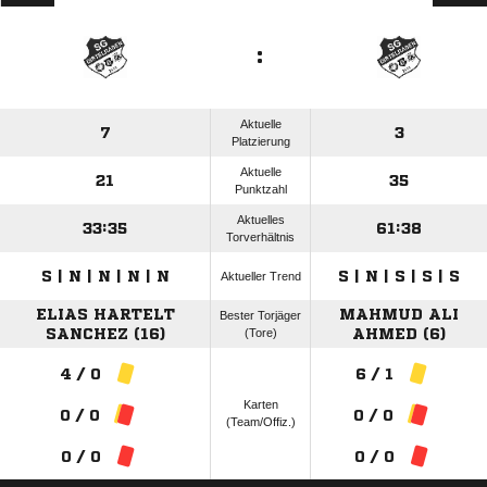
:
Aktuelle
7
3
Platzierung
Aktuelle
21
35
Punktzahl
Aktuelles
33:35
61:38
Torverhältnis
S | N | N | N | N
S | N | S | S | S
Aktueller Trend
ELIAS HARTELT
MAHMUD ALI
Bester Torjäger
SANCHEZ (16)
(Tore)
AHMED (6)
4 / 0
6 / 1
Karten
0 / 0
0 / 0
(Team/Offiz.)
0 / 0
0 / 0