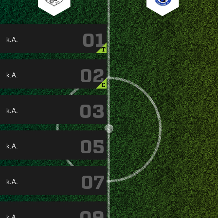
01
k.A.
T
02
k.A.
C
03
k.A.
05
k.A.
07
k.A.
k.A.