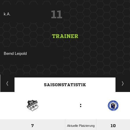
11
k.A.
TRAINER
 
ANZEIGE
SAISONSTATISTIK
:
7
10
Aktuelle Platzierung