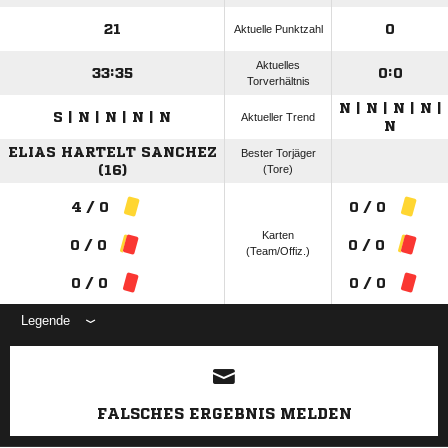
21
0
Aktuelle Punktzahl
Aktuelles
33:35
0:0
Torverhältnis
N | N | N | N |
S | N | N | N | N
Aktueller Trend
N
ELIAS HARTELT SANCHEZ
Bester Torjäger
(16)
(Tore)
4 / 0
0 / 0
Karten
0 / 0
0 / 0
(Team/Offiz.)
0 / 0
0 / 0
Legende
ANZEIGE
FALSCHES ERGEBNIS MELDEN