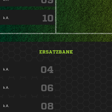
09
10
k.A.
ERSATZBANK
04
k.A.
06
k.A.
08
k.A.