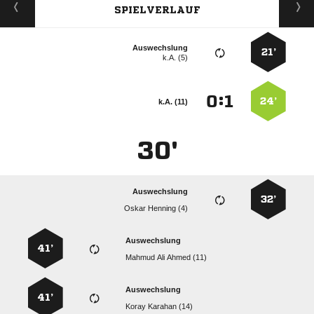
SPIELVERLAUF
Auswechslung
21’
k.A. (5)
:


24’
k.A. (11)
30'
Auswechslung
32’
  
Auswechslung
41’
   
Auswechslung
41’
  