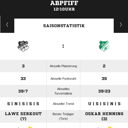
ABPFIFF
12:10UHR
ANZEIGE
SAISONSTATISTIK
:
3
2
Aktuelle Platzierung
33
35
Aktuelle Punktzahl
Aktuelles
39:7
39:23
Torverhältnis
S | N | S | S | S
U | S | S | N | S
Aktueller Trend
LAWE SERKOUT
OSKAR HENNING
Bester Torjäger
(7)
(Tore)
(3)