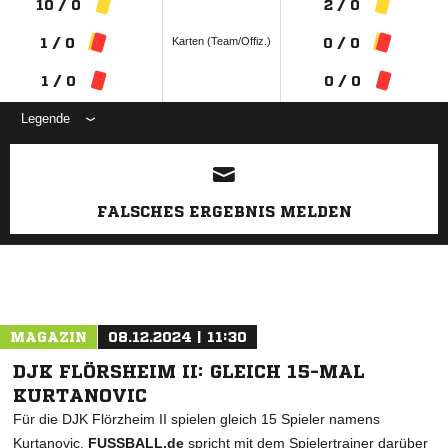
10 / 0
2 / 0
Karten (Team/Offiz.)
1 / 0
0 / 0
1 / 0
0 / 0
Legende
ANZEIGE
FALSCHES ERGEBNIS MELDEN
MAGAZIN
08.12.2024 | 11:30
DJK FLÖRSHEIM II: GLEICH 15-MAL
KURTANOVIC
Für die DJK Flörzheim II spielen gleich 15 Spieler namens
Kurtanovic.
FUSSBALL.de
spricht mit dem Spielertrainer darüber