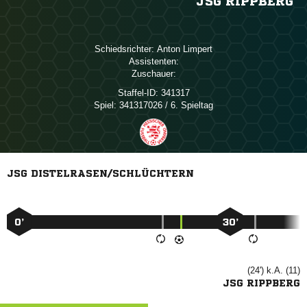
JSG RIPPBERG
Schiedsrichter:
 
Assistenten:
Zuschauer:
Staffel-ID:
341317
Spiel:
341317026 / 6. Spieltag
JSG DISTELRASEN/SCHLÜCHTERN
0’
30’
(24') k.A. (11)
JSG RIPPBERG