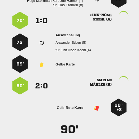
     
für
  

:


 
70’
Auswechslung
75’
  
für
  
89’
Gelbe Karte

:


 
90’
90 ’
Gelb-Rote Karte
+2
90'