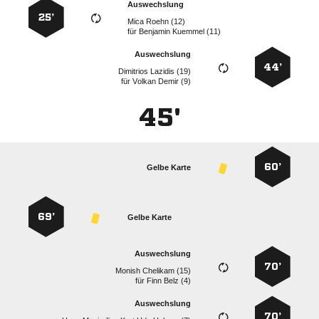
Auswechslung
25’
  
für
  
Auswechslung
44’
  
für
  
45'
60’
Gelbe Karte
69’
Gelbe Karte
Auswechslung
70’
  
für
  
Auswechslung
70’