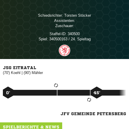
Schiedsrichter:
 
Assistenten:
Zuschauer:
Staffel-ID:
340500
Spiel:
340500163 / 24. Spieltag
JSG EITRATAL
(70')

| (90')

0’
45’
JFV GEMEINDE PETERSBERG
SPIELBERICHTE & NEWS