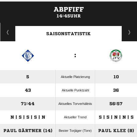
ABPFIFF
14:45UHR
ANZEIGE
SAISONSTATISTIK
:
5
10
Aktuelle Platzierung
43
36
Aktuelle Punktzahl
71:44
56:57
Aktuelles Torverhältnis
N | S | S | S | N
S | S | N | N | S
Aktueller Trend
PAUL GÄRTNER (14)
PAUL KLEE (8)
Bester Torjäger (Tore)