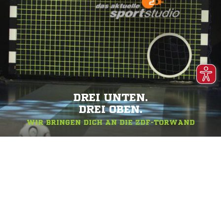
DREI UNTEN.
DREI OBEN.
WIR BRINGEN DICH AN DIE ZDF-TORWAND