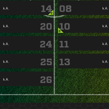
14
08
k.A.
k.A.
C
20
10
k.A.
k.A.
C
24
11
k.A.
k.A.
25
13
k.A.
k.A.
26
k.A.