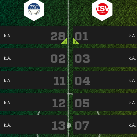
28
01
k.A.
k.A.
T
T
02
03
k.A.
k.A.
11
04
k.A.
k.A.
12
05
k.A.
k.A.
13
07
k.A.
k.A.