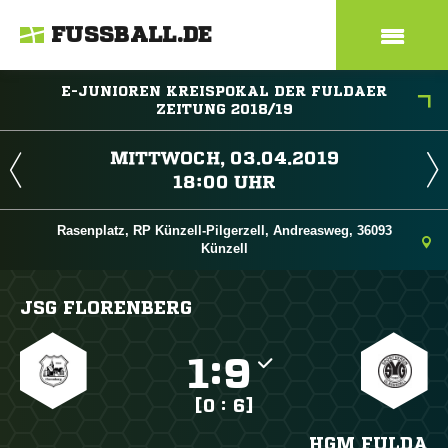
FUSSBALL.DE
E-JUNIOREN KREISPOKAL DER FULDAER
ZEITUNG 2018/19
 
 
Rasenplatz, RP Künzell-Pilgerzell, Andreasweg, 36093
Künzell
JSG FLORENBERG

:

[0 : 6]
HGM FULDA