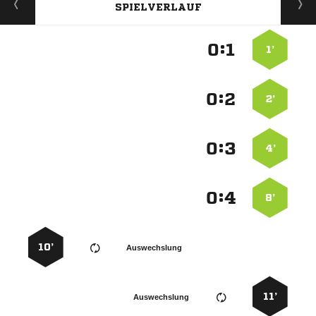
SPIELVERLAUF
:


1’
:


2’
:


4’
:


8’
10’
Auswechslung
11’
Auswechslung