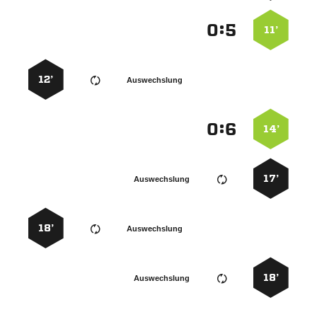
:


11’
12’
Auswechslung
:


14’
17’
Auswechslung
18’
Auswechslung
18’
Auswechslung