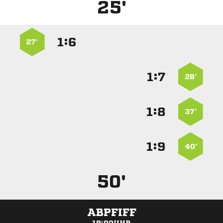
25'
:


27’
:


28’
:


37’
:


40’
50'
ABPFIFF