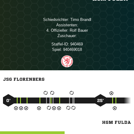
Schiedsrichter:
 
Assistenten:
4. Offizieller:
 
Zuschauer:
Staffel-ID:
940469
Spiel:
940469018
JSG FLORENBERG
0’
25’
HGM FULDA