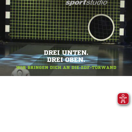
DREI UNTEN.
DREI OBEN.
WIR BRINGEN DICH AN DIE ZDF-TORWAND