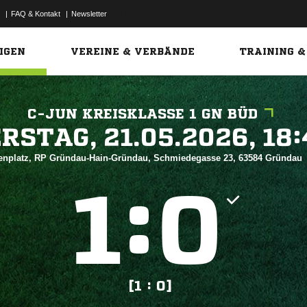
|
FAQ & Kontakt
|
Newsletter
Link
IGEN
VEREINE & VERBÄNDE
TRAINING &
C-JUN KREISKLASSE 1 GN BÜD
 


enplatz, RP Gründau-Hain-Gründau, Schmiedegasse 23, 63584 Gründau
:


[1 : 0]