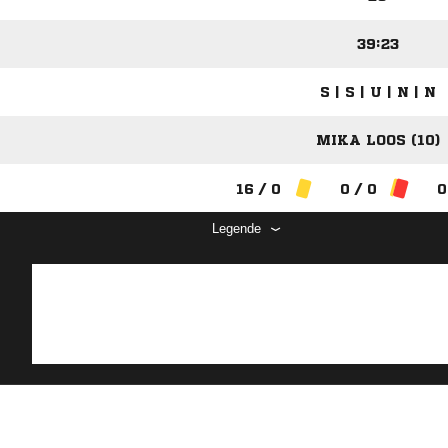
39:23
S | S | U | N | N
MIKA LOOS (10)
16 / 0
0 / 0
0
Legende