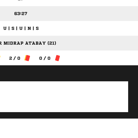
63:27
U | S | U | N | S
R MIDRAP ATABAY (21)
2 / 0
0 / 0