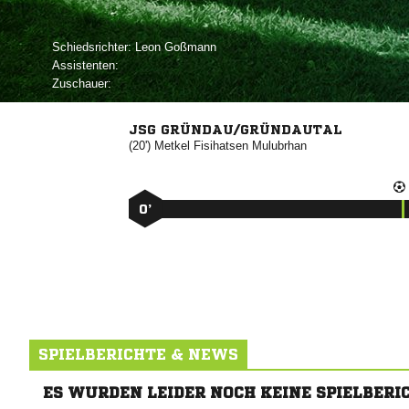
Schiedsrichter:
 
Assistenten:
Zuschauer:
JSG GRÜNDAU/GRÜNDAUTAL
(20')
 

0’
SPIELBERICHTE & NEWS
ES WURDEN LEIDER NOCH KEINE SPIELBERI