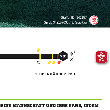
Staffel-ID:
342157
Spiel:
342157033 / 9. Spieltag

70’

1. GELNHÄUSER FC 1
 DEINE MANNSCHAFT UND IHRE FANS, INDEM