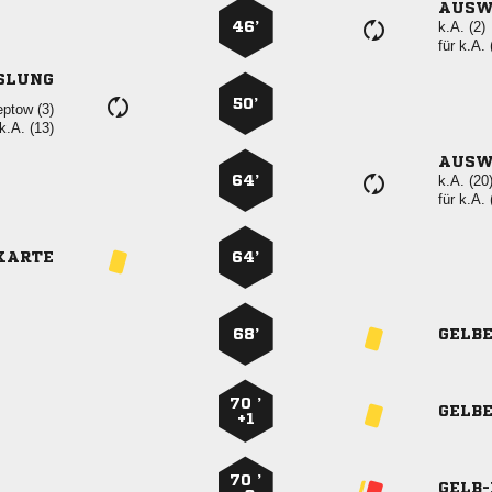
AUSW
46’
k.A. (2)
für
k.A. 
SLUNG
50’
 
k.A. (13)
AUSW
64’
k.A. (20
für
k.A. 
KARTE
64’
68’
GELB
70 ’
GELB
+1
70 ’
GELB