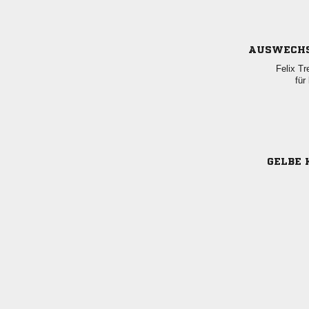
AUSWECH
 
für
GELBE 