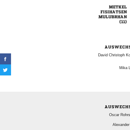




AUSWECH
  
 
AUSWECH
 
