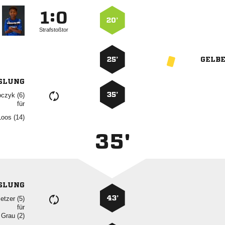
:


20’
Strafstoßtor
25’
GELB
SLUNG
35’
 
für
 
35'
SLUNG
43’
 
für
  