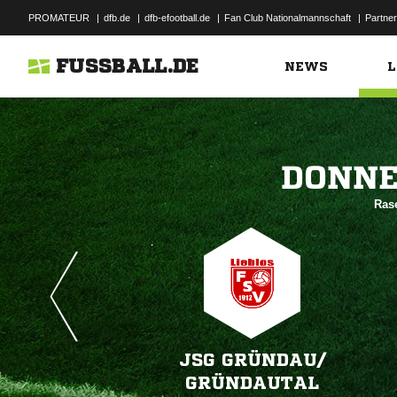
PROMATEUR
|
dfb.de
|
dfb-efootball.de
|
Fan Club Nationalmannschaft
|
Partner
FUSSBALL.DE
NEWS
L

Ras
JSG GRÜNDAU/​
GRÜNDAUTAL