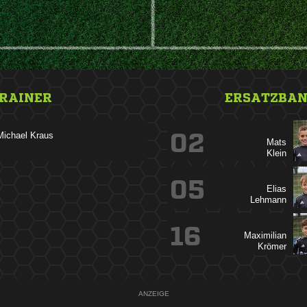
RAINER
ERSATZBA
 
02


05


16


ANZEIGE