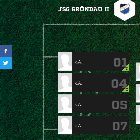
JSG GRÜNDAU II
01
k.A.
T
04
k.A.
C
05
k.A.
07
k.A.