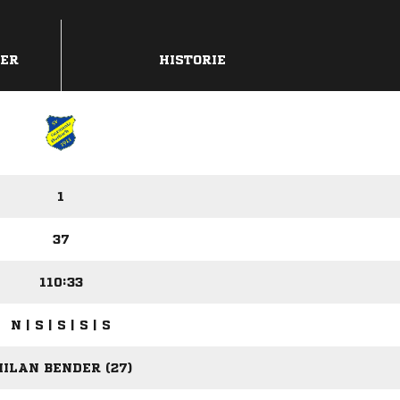
DER
HISTORIE
1
37
110:33
N | S | S | S | S
ILAN BENDER (27)