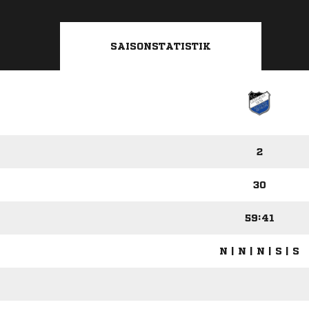
SAISONSTATISTIK
2
30
59:41
N | N | N | S | S