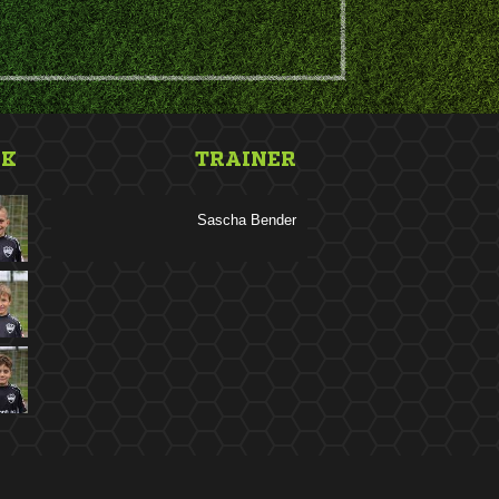
NK
TRAINER
 