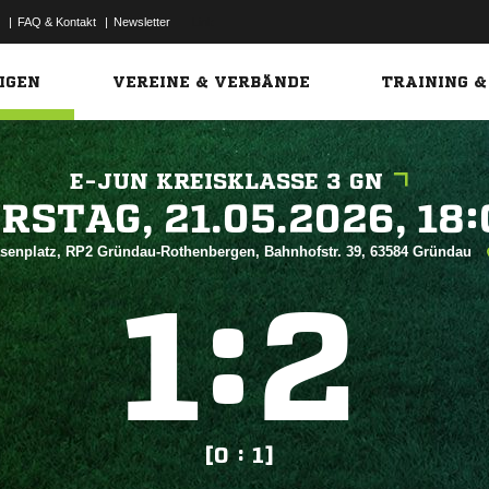
|
FAQ & Kontakt
|
Newsletter
Link
IGEN
VEREINE & VERBÄNDE
TRAINING &
E-JUN KREISKLASSE 3 GN
 


senplatz, RP2 Gründau-Rothenbergen, Bahnhofstr. 39, 63584 Gründau
:


[0 : 1]