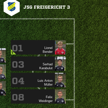
JSG FREIGERICHT 3
01


T
03


04
 

08

