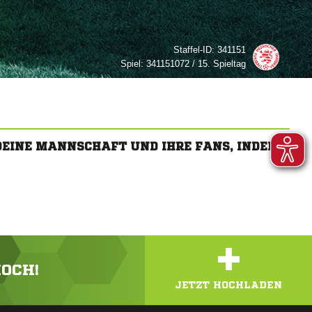
Staffel-ID:
341151
Spiel:
341151072 / 15. Spieltag
 DEINE MANNSCHAFT UND IHRE FANS, INDEM
+
HOCH!
JETZT HOCHLADEN