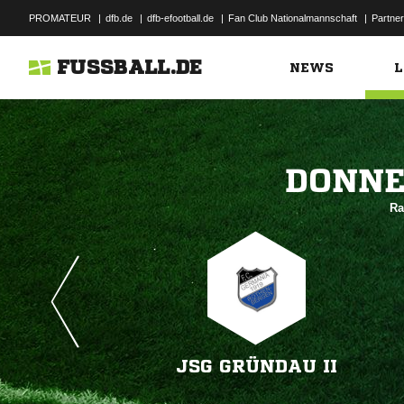
PROMATEUR
|
dfb.de
|
dfb-efootball.de
|
Fan Club Nationalmannschaft
|
Partner
FUSSBALL.DE
NEWS
L

Ra
JSG GRÜNDAU II