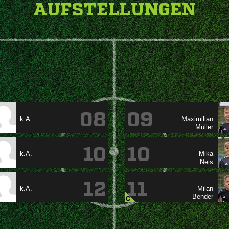
AUFSTELLUNGEN
08
09
k.A.


10
10
k.A.


12
11
k.A.


C