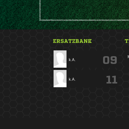
ERSATZBANK
T
09
k.A.
11
k.A.