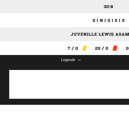
32:8
S | N | S | S | S
JUVENILLE LEWIS ASAM
7 / 0
20 / 0
0
Legende