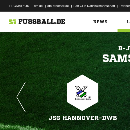
PROMATEUR
|
dfb.de
|
dfb-efootball.de
|
Fan Club Nationalmannschaft
|
Partner
FUSSBALL.DE
NEWS
L
B-

JSG HANNOVER-DWB