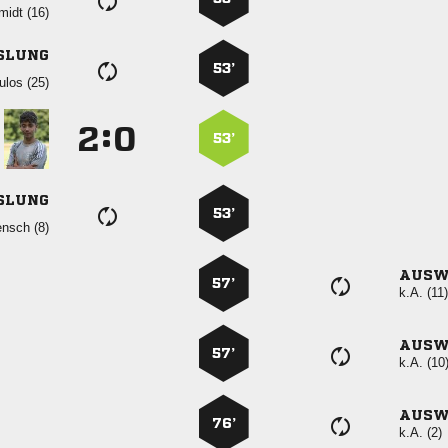
 
SLUNG
53’
 
:


53’
SLUNG
53’
 
AUSW
57’
k.A. (11)
AUSW
57’
k.A. (10
AUSW
76’
k.A. (2)