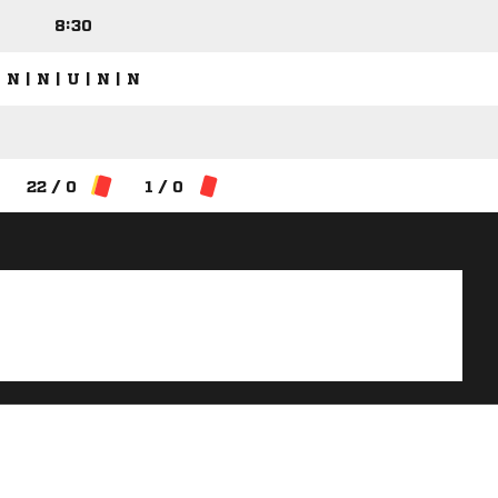
8:30
N | N | U | N | N
22 / 0
1 / 0