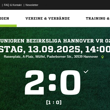
|
FAQ & Kontakt
|
Newsletter
Link
IGEN
VEREINE & VERBÄNDE
TRAINING &
JUNIOREN BEZIRKSLIGA HANNOVER VR 0
 


Rasenplatz, A-Platz, Wülfel, Paderborner Str., 30539 Hannover
:


[1 : 0]