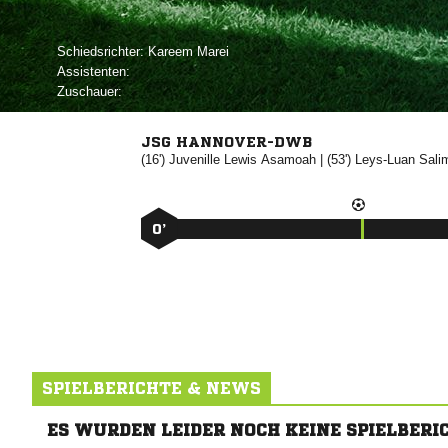
Schiedsrichter:
 
Assistenten:
Zuschauer:
JSG HANNOVER-DWB
(16')
 

| (53')


0’
SPIELBERICHTE & NEWS
ES WURDEN LEIDER NOCH KEINE SPIELBERI