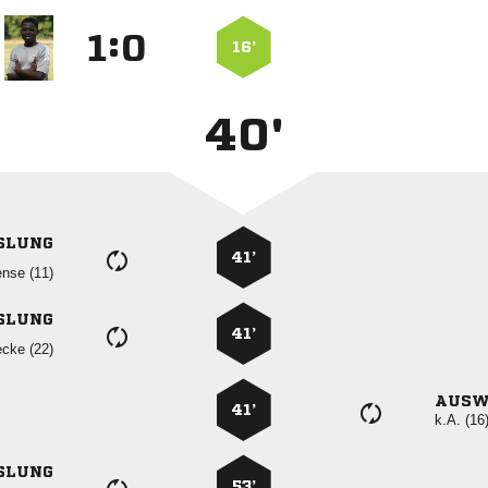
:


16’
40'
SLUNG
41’
 
SLUNG
41’
 
AUSW
41’
k.A. (16
SLUNG
53’