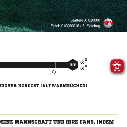
Staffel-ID:
010080
Spiel:
010080018 / 6. Spieltag

80’

NNOVER NORDOST (ALTWARMBÜCHEN)
 DEINE MANNSCHAFT UND IHRE FANS, INDEM