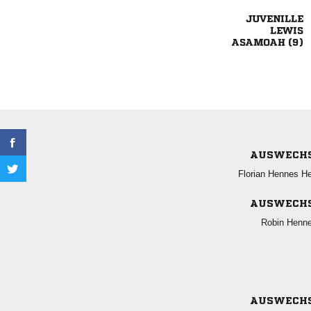


 
AUSWECH
  
AUSWECH
 
AUSWECH