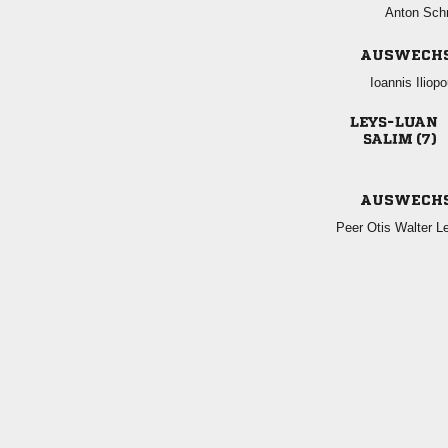
 
AUSWECH
 

 
AUSWECH
   