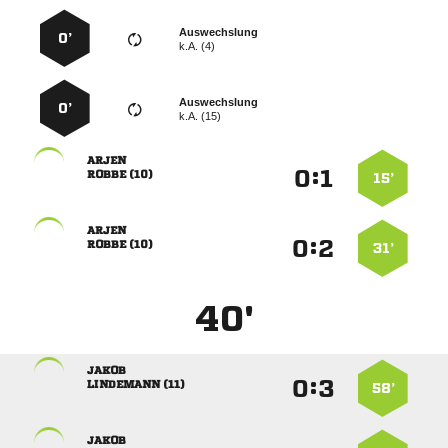
Auswechslung
0’
k.A. (4)
Auswechslung
0’
k.A. (15)

:


 
15’

:


 
31’
40'

:


 
58’
