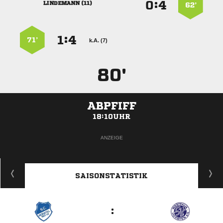
:


 
62’
:


71’
k.A. (7)
80'
ABPFIFF
18:10UHR
ANZEIGE
SAISONSTATISTIK
: