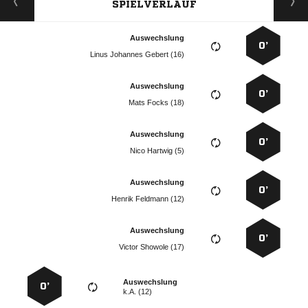
SPIELVERLAUF
Auswechslung
0’
   
Auswechslung
0’
  
Auswechslung
0’
  
Auswechslung
0’
  
Auswechslung
0’
  
Auswechslung
0’
k.A. (12)