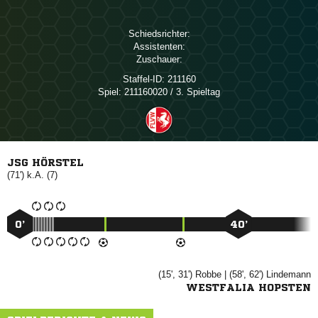
Schiedsrichter:
Assistenten:
Zuschauer:
Staffel-ID:
211160
Spiel:
211160020 / 3. Spieltag
JSG HÖRSTEL
(71') k.A. (7)
0’
40’
(15', 31')

| (58', 62')

WESTFALIA HOPSTEN