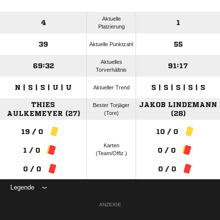
Aktuelle
4
1
Platzierung
39
55
Aktuelle Punktzahl
Aktuelles
69:32
91:17
Torverhältnis
N | S | S | U | U
S | S | S | S | S
Aktueller Trend
THIES
JAKOB LINDEMANN
Bester Torjäger
AULKEMEYER (27)
(Tore)
(28)
19 / 0
10 / 0
Karten
1 / 0
0 / 0
(Team/Offiz.)
0 / 0
0 / 0
Legende
ANZEIGE