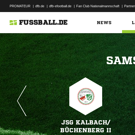
PROMATEUR
|
dfb.de
|
dfb-efootball.de
|
Fan Club Nationalmannschaft
|
Partner
FUSSBALL.DE
NEWS
L

JSG KALBACH/​
BÜCHENBERG II