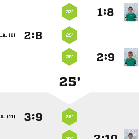
:


23’
:


.A. (8)
25’
:


25’
25'
:


A. (11)
26’
:


33’