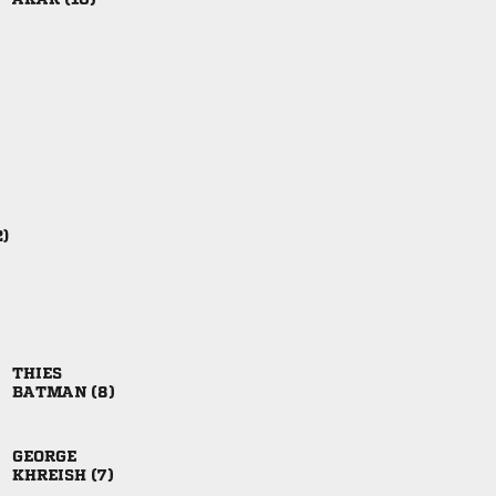
2)

 

 