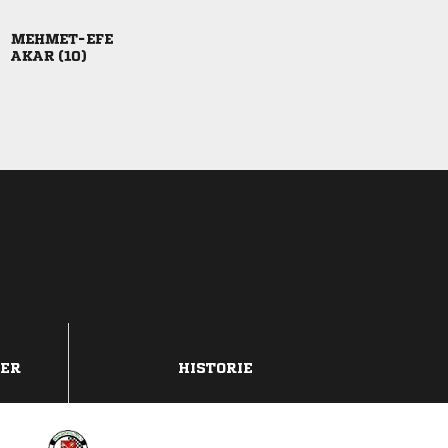

 
DER
HISTORIE