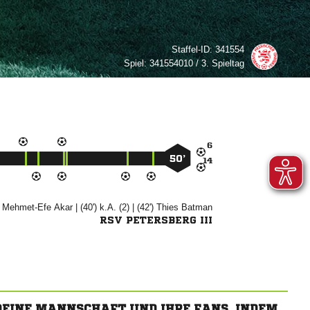
Staffel-ID:
341554
Spiel:
341554010 / 3. Spieltag

50’

)


| (40') k.A. (2) | (42')


RSV PETERSBERG III
 DEINE MANNSCHAFT UND IHRE FANS, INDEM