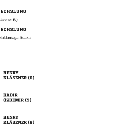
ECHSLUNG
 
ECHSLUNG
 

 

 

 