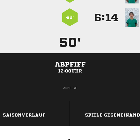
:


49’
50'
ABPFIFF
12:00UHR
ANZEIGE
SAISONVERLAUF
SPIELE GEGENEINAN