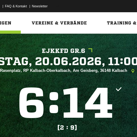
|
FAQ & Kontakt
|
Newsletter
Link
IGEN
VEREINE & VERBÄNDE
TRAINING &
EJKKFD GR.6
 


Rasenplatz, RP Kalbach-Oberkalbach, Am Geisberg, 36148 Kalbach
:


[2 : 9]