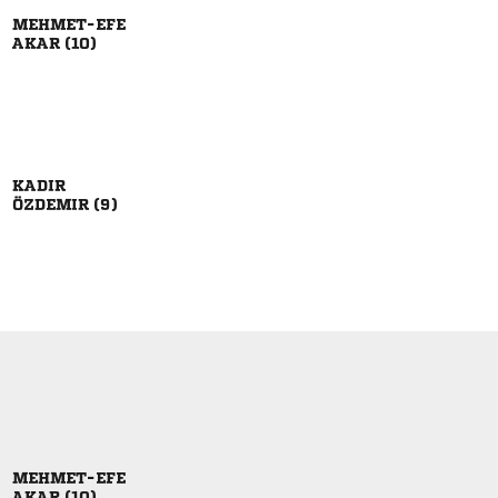

 

 

 