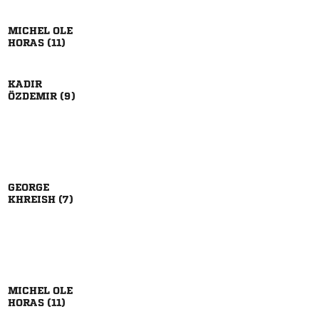
 
 

 

 
 
 