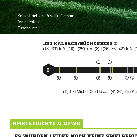
Schiedsrichter:
 
Assistenten:
Zuschauer:
JSG KALBACH/BÜCHENBERG II
(18', 39') k.A. (10) | (25') k.A. (8) | (26', 36', 42') k.A. (
0’
(1', 10')
 

| (4', 20', 25')

SPIELBERICHTE & NEWS
ES WURDEN LEIDER NOCH KEINE SPIELBERI