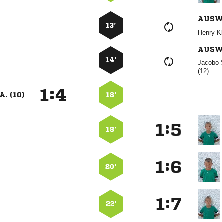
AUSW
13’
 
AUSW
14’
 

:


A. (10)
18’
:


18’
:


20’
:


22’