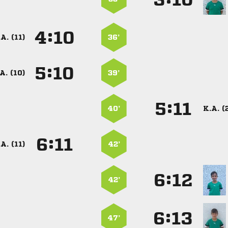
:


A. (11)
36’
:


A. (10)
39’
:


40’
K.A. (
:


A. (11)
42’
:


42’
:


47’