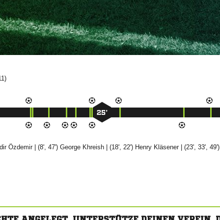
11)
25’


| (8', 47')


| (18', 22')


| (23', 33', 49'
CHTE ANGELEGT. UNTERSTÜTZE DEINEN VEREIN,