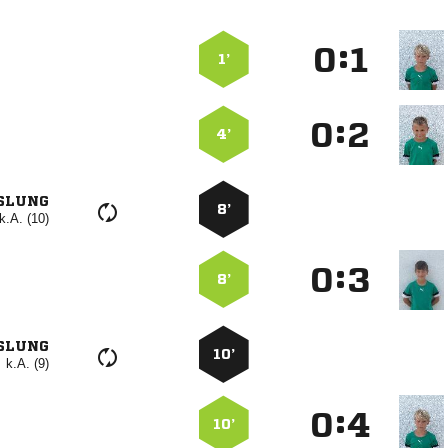
:


1’
:


4’
SLUNG
8’
k.A. (10)
:


8’
SLUNG
10’
k.A. (9)
:


10’