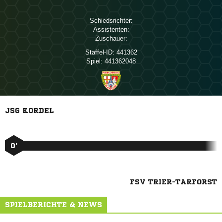
Schiedsrichter:
Assistenten:
Zuschauer:
Staffel-ID:
441362
Spiel:
441362048
JSG KORDEL
0’
FSV TRIER-TARFORST
SPIELBERICHTE & NEWS