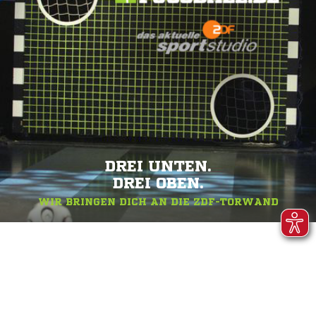
DREI UNTEN.
DREI OBEN.
WIR BRINGEN DICH AN DIE ZDF-TORWAND