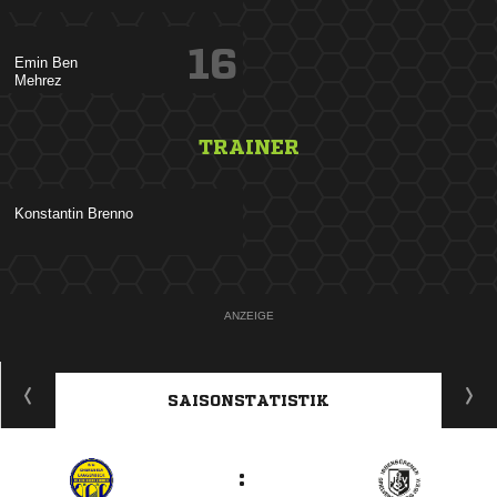
16
 

TRAINER
 
ANZEIGE
SAISONSTATISTIK
: