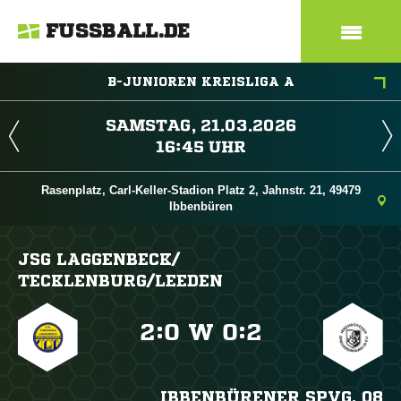
FUSSBALL.DE
B-JUNIOREN KREISLIGA A
 
 
Rasenplatz, Carl-Keller-Stadion Platz 2, Jahnstr. 21, 49479
Ibbenbüren
JSG LAGGENBECK/​
TECKLENBURG/​LEEDEN

:

W

:

IBBENBÜRENER SPVG. 08