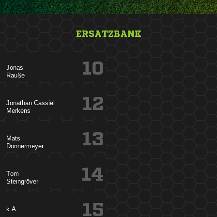
ERSATZBANK
10


12
 

13


14


15
k.A.