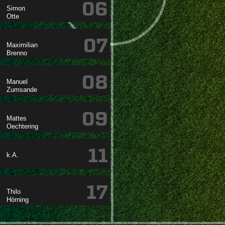
06


07


08


09


11
k.A.
17

