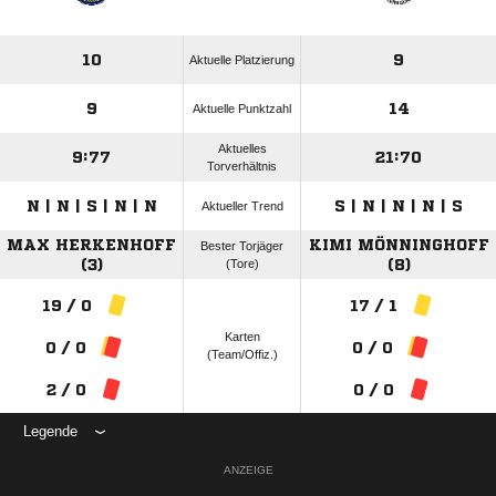
10
9
Aktuelle Platzierung
9
14
Aktuelle Punktzahl
Aktuelles
9:77
21:70
Torverhältnis
N | N | S | N | N
S | N | N | N | S
Aktueller Trend
MAX HERKENHOFF
KIMI MÖNNINGHOFF
Bester Torjäger
(3)
(Tore)
(8)
19 / 0
17 / 1
Karten
0 / 0
0 / 0
(Team/Offiz.)
2 / 0
0 / 0
Legende
ANZEIGE