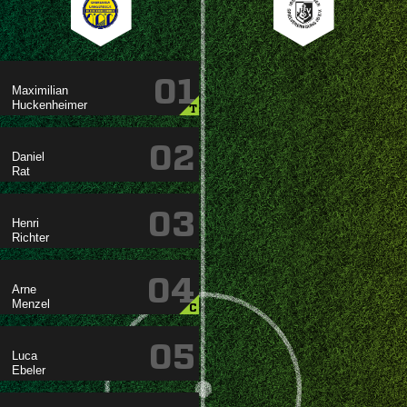
01


T
02


03


04


C
05

