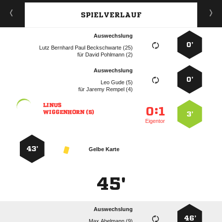
SPIELVERLAUF
Auswechslung
0’
    
für
  
Auswechslung
0’
  
für
  

:


 
3’
Eigentor
43’
Gelbe Karte
45'
Auswechslung
46’
  