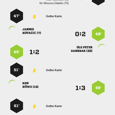
für
  
47’
Gelbe Karte

:


 
48’
 
:


 
49’
51’
Gelbe Karte

:


 
59’
61’
Gelbe Karte