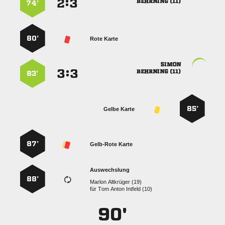
:


 
74’
80’
Rote Karte

:


 
83’
85’
Gelbe Karte
87’
Gelb-Rote Karte
Auswechslung
88’
  
für
   
90'