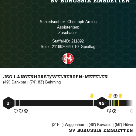
SV BORUSSIA EMSDETTEN
Schiedsrichter:
 
Assistenten:
Zuschauer:
Staffel-ID:
211892
Spiel:
211892064 / 10. Spieltag
JSG LANGENHORST/WELBERGEN-METELEN
(49')

| (74', 83')

0’
45’
(3' ET)

| (48')

| (59')

SV BORUSSIA EMSDETTEN