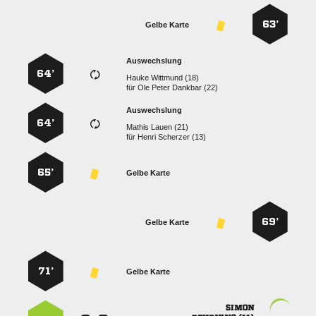
63’
Gelbe Karte
Auswechslung
64’
  
für
   
Auswechslung
64’
  
für
  
65’
Gelbe Karte
69’
Gelbe Karte
71’
Gelbe Karte
