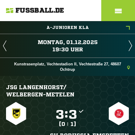
FUSSBALL.DE
A-JUNIOREN KLA
 
 
Kunstrasenplatz, Vechtestadion II, Vechtestraße 27, 48607
Ochtrup
JSG LANGENHORST/​
WELBERGEN-METELEN

:

[0 : 1]