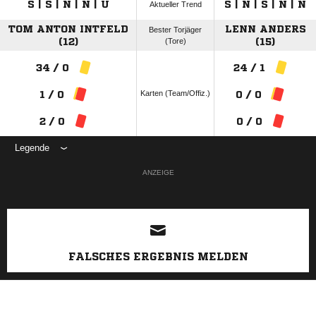
S | S | N | N | U
S | N | S | N | N
Aktueller Trend
TOM ANTON INTFELD
LENN ANDERS
Bester Torjäger
(12)
(Tore)
(15)
34 / 0
24 / 1
Karten (Team/Offiz.)
1 / 0
0 / 0
2 / 0
0 / 0
Legende
ANZEIGE
FALSCHES ERGEBNIS MELDEN