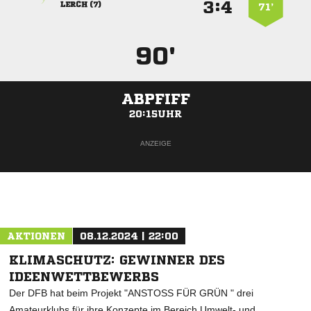
:


 
71’
90'
ABPFIFF
20:15UHR
ANZEIGE
AKTIONEN
08.12.2024 | 22:00
KLIMASCHUTZ: GEWINNER DES
IDEENWETTBEWERBS
Der DFB hat beim Projekt "ANSTOSS FÜR GRÜN " drei
Amateurklubs für ihre Konzepte im Bereich Umwelt- und