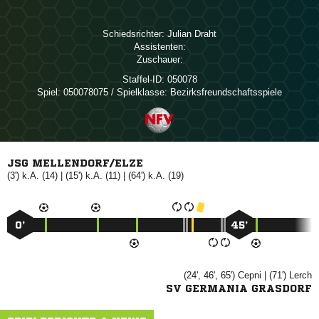
Schiedsrichter:
 
Assistenten:
Zuschauer:
Staffel-ID:
050078
Spiel:
050078075 / Spielklasse: Bezirksfreundschaftsspiele
JSG MELLENDORF/ELZE
(3') k.A. (14) | (15') k.A. (11) | (64') k.A. (19)
0’
45’
(24', 46', 65')

| (71')

SV GERMANIA GRASDORF