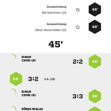
Auswechslung
45’
   
Auswechslung
45’
   
45'

:


 
46’
:


64’
k.A. (19)

:


 
65’
 