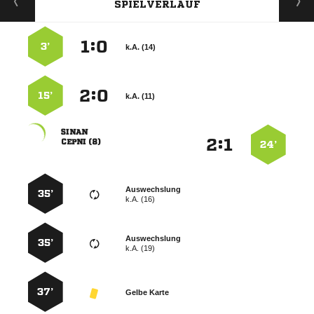
SPIELVERLAUF
:


3’
k.A. (14)
:


15’
k.A. (11)

:


 
24’
Auswechslung
35’
k.A. (16)
Auswechslung
35’
k.A. (19)
37’
Gelbe Karte