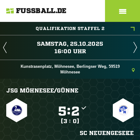
FUSSBALL.DE
QUALIFIKATION STAFFEL 2
 
 
Kunstrasenplatz, Möhnesee, Berlingser Weg, 59519
Möhnesee
JSG MÖHNESEE/​GÜNNE

:

[3 : 0]
SC NEUENGESEKE