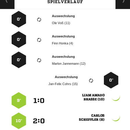
SPIELVERLAUF
Auswechslung
0’
  
Auswechslung
0’
  
Auswechslung
0’
  
Auswechslung
0’
  
 
:


 
9’

:


 
10’