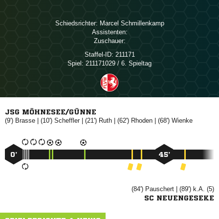
Schiedsrichter:
 
Assistenten:
Zuschauer:
Staffel-ID:
211171
Spiel:
211171029 / 6. Spieltag
JSG MÖHNESEE/GÜNNE
(9')

| (10')

| (21')

| (62')

| (68')

0’
45’
(84')

| (89') k.A. (5)
SC NEUENGESEKE