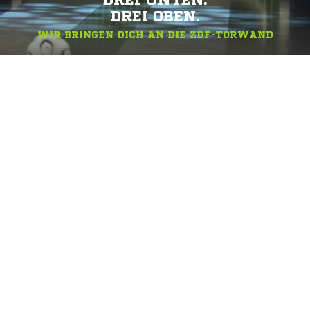
DREI UNTEN.
DREI OBEN.
WIR BRINGEN DICH AN DIE ZDF-TORWAND