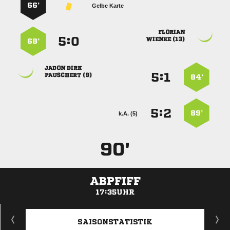
66’
Gelbe Karte

:


 
68’
 
:


 
84’
:


89’
k.A. (5)
90'
ABPFIFF
17:35UHR
ANZEIGE
SAISONSTATISTIK