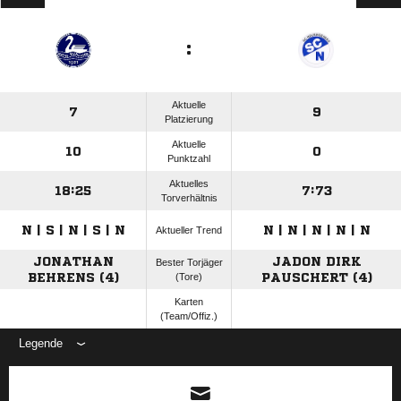
:
Aktuelle
7
9
Platzierung
Aktuelle
10
0
Punktzahl
Aktuelles
18:25
7:73
Torverhältnis
N | S | N | S | N
N | N | N | N | N
Aktueller Trend
JONATHAN
JADON DIRK
Bester Torjäger
BEHRENS (4)
(Tore)
PAUSCHERT (4)
Karten
(Team/Offiz.)
Legende
ANZEIGE