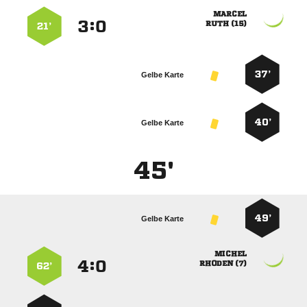

:


 
21’
37’
Gelbe Karte
40’
Gelbe Karte
45'
49’
Gelbe Karte

:


 
62’