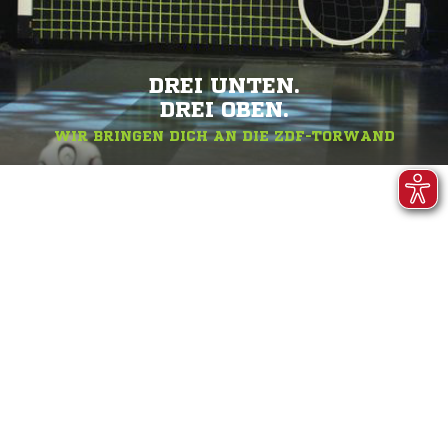
DREI UNTEN.
DREI OBEN.
WIR BRINGEN DICH AN DIE ZDF-TORWAND