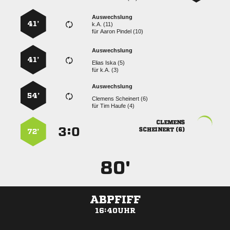
Auswechslung
41’
k.A. (11)
für
  
Auswechslung
41’
  
für
k.A. (3)
Auswechslung
54’
  
für
  

:


 
72’
80'
ABPFIFF
16:40UHR