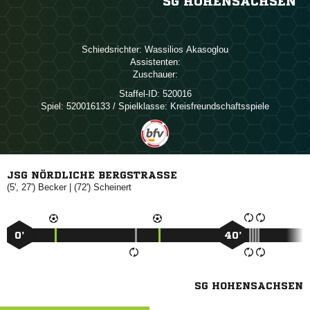
SG HOHENSACHSEN
Schiedsrichter:
 
Assistenten:
Zuschauer:
Staffel-ID:
520016
Spiel:
520016133 / Spielklasse: Kreisfreundschaftsspiele
JSG NÖRDLICHE BERGSTRASSE
(5', 27')

| (72')

0’
40’
SG HOHENSACHSEN