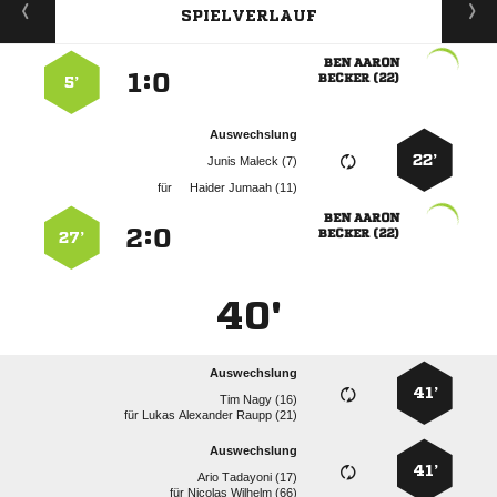
SPIELVERLAUF
 
:


 
5’
Auswechslung
22’
  
für
  
 
:


 
27’
40'
Auswechslung
41’
  
für
   
Auswechslung
41’
  
für
  