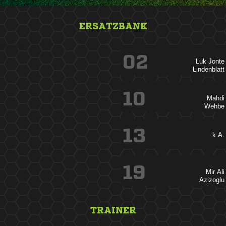
ERSATZBANK
&nbsp;
02
 

10


13
k.A.
19
 

TRAINER