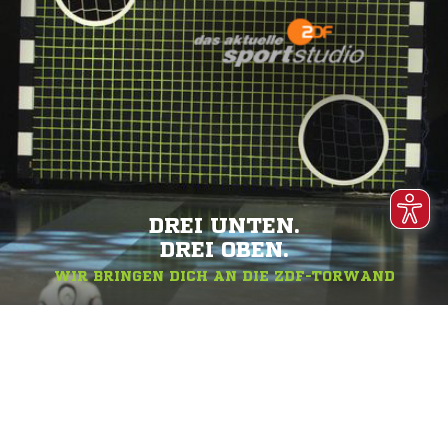
DREI UNTEN.
DREI OBEN.
WIR BRINGEN DICH AN DIE ZDF-TORWAND