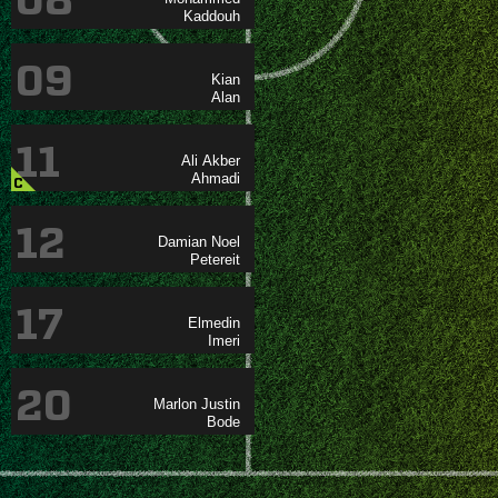
08

09


11
 

C
12
 

17


20
 
