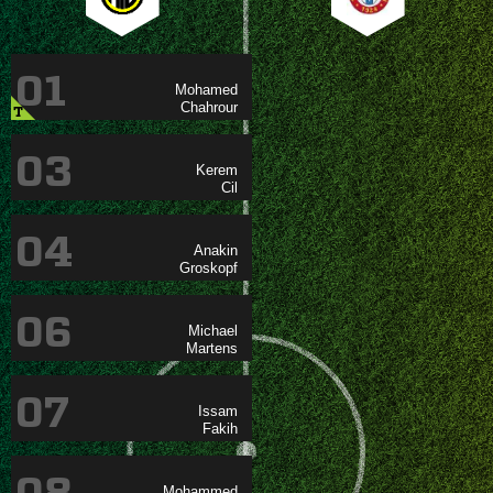
01


T
03


04


06


07


