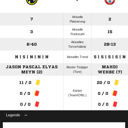
Aktuelle
7
2
Platzierung
Aktuelle
3
15
Punktzahl
Aktuelles
6:40
28:13
Torverhältnis
N | S | N | N | N
S | S | S | S | N
Aktueller Trend
JASON PASCAL ELYAS
MAHDI
Bester Torjäger
MEYN (2)
(Tore)
WEHBE (7)
11 / 0
20 / 0
Karten
0 / 0
0 / 0
(Team/Offiz.)
0 / 0
0 / 0
Legende
ANZEIGE