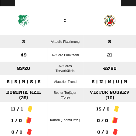
:
2
8
Aktuelle Platzierung
49
21
Aktuelle Punktzahl
Aktuelles
83:20
42:60
Torverhältnis
S | S | N | S | S
S | N | N | U | N
Aktueller Trend
DOMINIK HEIL
VIKTOR BUGAEV
Bester Torjäger
(25)
(Tore)
(10)
11 / 1
15 / 0
Karten (Team/Offiz.)
1 / 0
0 / 0
0 / 0
0 / 0