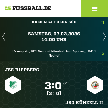
FUSSBALL.DE
KREISLIGA FULDA SÜD
 
 
Rasenplatz, RP1 Neuhof-Hattenhof, Am Rippberg, 36119
Neuhof
JSG RIPPBERG

:

[3 : 0]
JSG KÜNZELL II