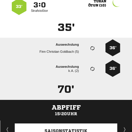

:


 
33’
Strafstoßtor
35'
Auswechslung
36’
   
Auswechslung
36’
k.A. (2)
70'
ABPFIFF
15:20UHR
ANZEIGE
SAISONSTATISTIK