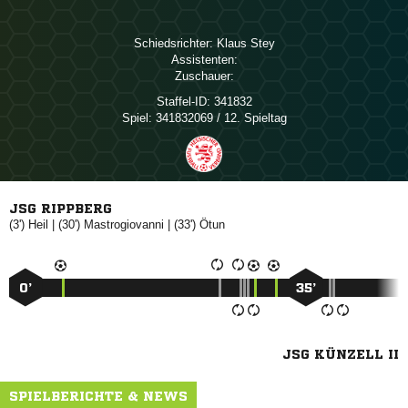
Schiedsrichter:
 
Assistenten:
Zuschauer:
Staffel-ID:
341832
Spiel:
341832069 / 12. Spieltag
JSG RIPPBERG
(3')

| (30')

| (33')

0’
35’
JSG KÜNZELL II
SPIELBERICHTE & NEWS