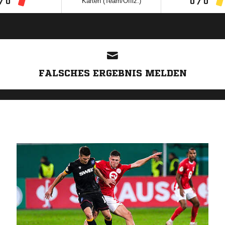
Karten (Team/Offiz.)
/ 0
0 / 0
ANZEIGE
FALSCHES ERGEBNIS MELDEN