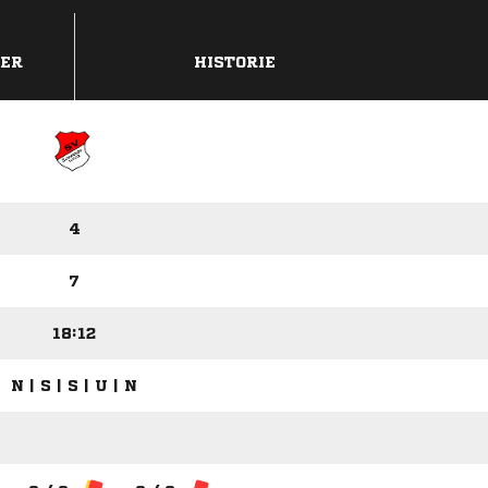
DER
HISTORIE
4
7
18:12
N | S | S | U | N