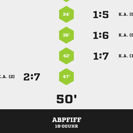
:


34’
K.A. (
:


36’
K.A. (
:


42’
K.A. (
:


.A. (2)
47’
50'
ABPFIFF
18:00UHR