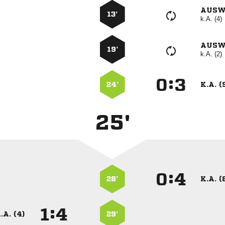
AUSW
13’
k.A. (4)
AUSW
19’
k.A. (2)
:


24’
K.A. (
25'
:


28’
K.A. (
:


.A. (4)
29’