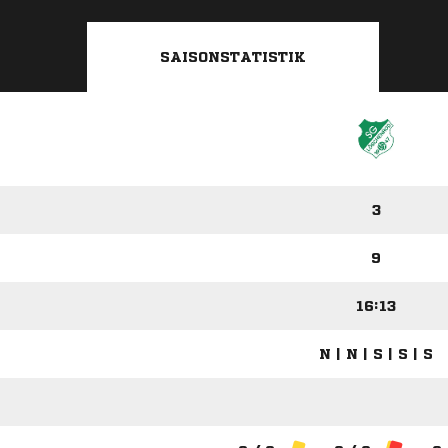
SAISONSTATISTIK
3
9
16:13
N | N | S | S | S