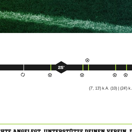
25’
(7', 13') k.A. (10) | (24') k
CHTE ANGELEGT. UNTERSTÜTZE DEINEN VEREIN,