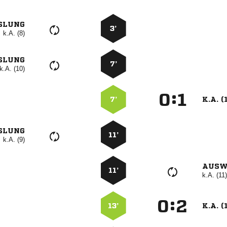
SLUNG
3’
k.A. (8)
SLUNG
7’
k.A. (10)
:


7’
K.A. (
SLUNG
11’
k.A. (9)
AUSW
11’
k.A. (11)
:


13’
K.A. (