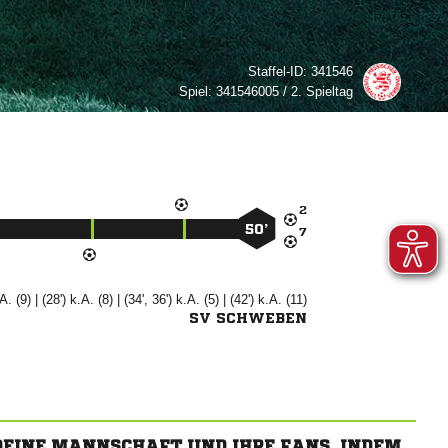
Staffel-ID:
341546
Spiel:
341546005 / 2. Spieltag

50’

.A. (9) | (28') k.A. (8) | (34', 36') k.A. (5) | (42') k.A. (11)
SV SCHWEBEN
 DEINE MANNSCHAFT UND IHRE FANS, INDEM