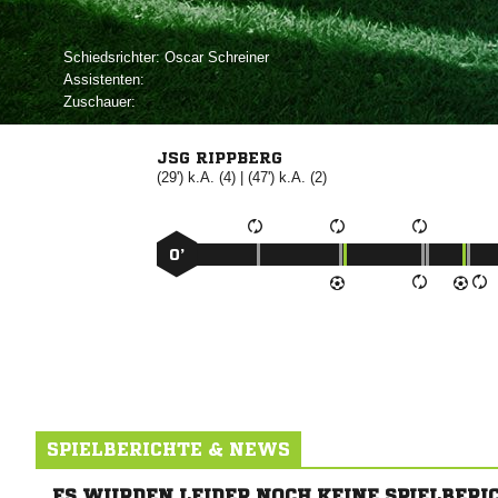
Schiedsrichter:
 
Assistenten:
Zuschauer:
JSG RIPPBERG
(29') k.A. (4) | (47') k.A. (2)
0’
SPIELBERICHTE & NEWS
ES WURDEN LEIDER NOCH KEINE SPIELBERI