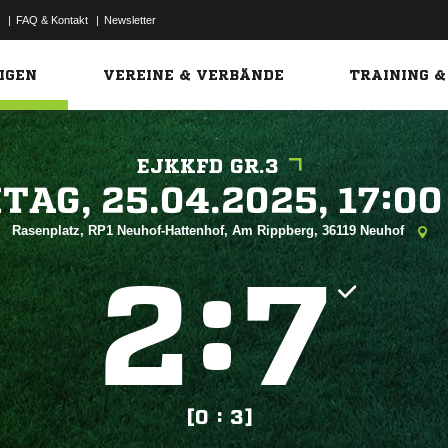
|
FAQ & Kontakt
|
Newsletter
Link
IGEN
VEREINE & VERBÄNDE
TRAINING &
EJKKFD GR.3
 


Rasenplatz, RP1 Neuhof-Hattenhof, Am Rippberg, 36119 Neuhof
:


[0 : 3]