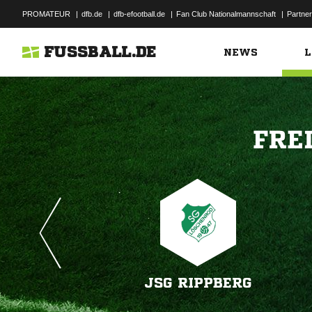
PROMATEUR
|
dfb.de
|
dfb-efootball.de
|
Fan Club Nationalmannschaft
|
Partner
FUSSBALL.DE
NEWS
L

JSG RIPPBERG