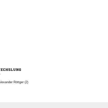
ECHSLUNG
)
  