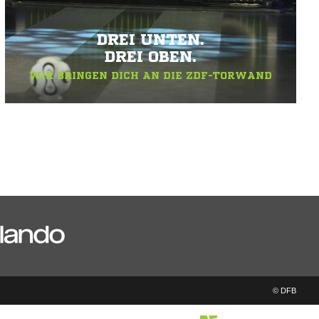
DREI UNTEN.
DREI OBEN.
WIR BRINGEN DICH AN DIE ZDF-TORWAND
© DFB