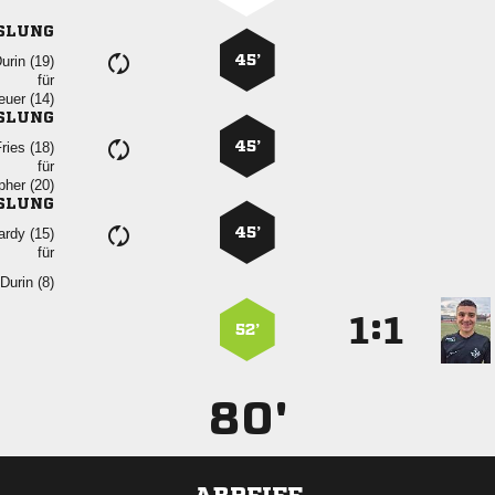
SLUNG
45’
 
für
 
SLUNG
45’
 
für
 
SLUNG
45’
 
für
 
:


52’
80'