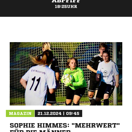
ABPFIFF
18:25UHR
ANZEIGE
MAGAZIN
21.12.2024 | 09:45
SOPHIE HIMMES: "MEHRWERT"