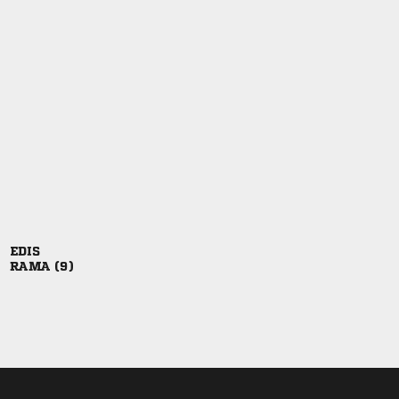

 