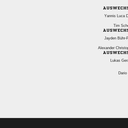
AUSWECH
  
 
AUSWECH
 
 
AUSWECH
 
 