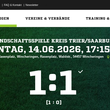
|
FAQ & Kontakt
|
Newsletter
Link
IGEN
VEREINE & VERBÄNDE
TRAINING &
NDSCHAFTSSPIELE KREIS TRIER/SAARBU
 


asenplatz, Wincheringen, Rasenplatz, Waldstr., 54457 Wincheringen
:


[1 : 0]