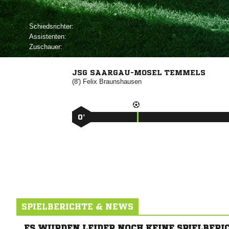
Schiedsrichter:
Assistenten:
Zuschauer:
JSG SAARGAU-MOSEL TEMMELS
(8')


0’
SPIELBERICHTE & NEWS
ES WURDEN LEIDER NOCH KEINE SPIELBERI