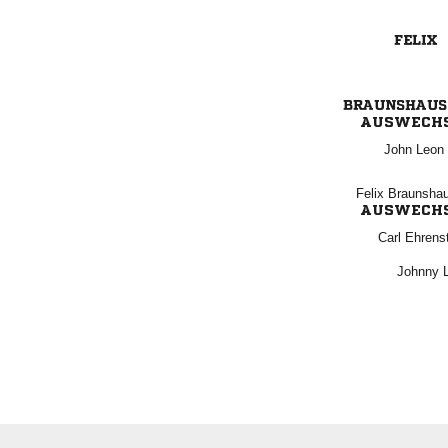


AUSWECH
  
 
AUSWECH
 
 