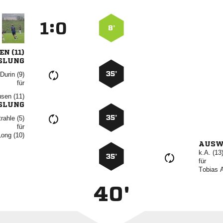
:


8’
 
SLUNG
35’
 
für
 
SLUNG
35’
 
für
 
AUSW
k.A. (13
35’
für
 
40'