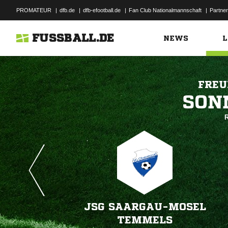
PROMATEUR
|
dfb.de
|
dfb-efootball.de
|
Fan Club Nationalmannschaft
|
Partner
FUSSBALL.DE
NEWS
L
FREU

R
JSG SAARGAU-MOSEL
TEMMELS