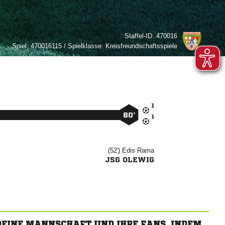
Staffel-ID:
470016
Spiel:
470016115 / Spielklasse: Kreisfreundschaftsspiele

80’

(52')


JSG OLEWIG
 DEINE MANNSCHAFT UND IHRE FANS, INDEM