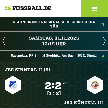
FUSSBALL.DE
C-JUNIOREN KREISKLASSE REGION FULDA
SÜD
 
 
Rasenplatz, RP Sinntal-Sterbfritz, Am Buch, 36391 Sinntal
JSG SINNTAL II (9)

:

[1 : 2]
JSG KÜNZELL III