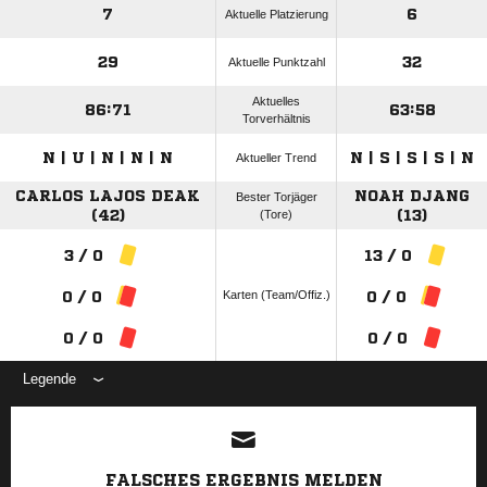
7
6
Aktuelle Platzierung
29
32
Aktuelle Punktzahl
Aktuelles
86:71
63:58
Torverhältnis
N | U | N | N | N
N | S | S | S | N
Aktueller Trend
CARLOS LAJOS DEAK
NOAH DJANG
Bester Torjäger
(42)
(Tore)
(13)
3 / 0
13 / 0
Karten (Team/Offiz.)
0 / 0
0 / 0
0 / 0
0 / 0
Legende
ANZEIGE
FALSCHES ERGEBNIS MELDEN