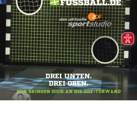
DREI UNTEN.
DREI OBEN.
WIR BRINGEN DICH AN DIE ZDF-TORWAND