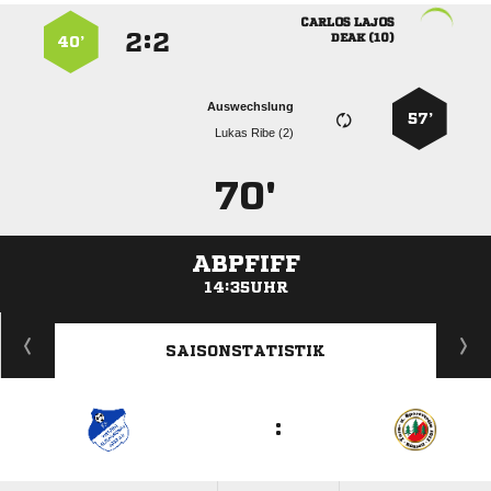
 
:


 
40’
Auswechslung
57’
  
70'
ABPFIFF
14:35UHR
ANZEIGE
SAISONSTATISTIK
: