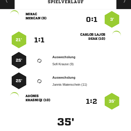
SPIELVERLAUF

:


 
3’
 
:


 
21’
Auswechslung
25’
  
Auswechslung
25’
  

:


 
35’
35'