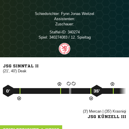
Schiedsrichter:
  
Assistenten:
Zuschauer:
Staffel-ID:
340274
Spiel:
340274083 / 12. Spieltag
JSG SINNTAL II
(21', 40')

0’
35’
(3')

| (35')

JSG KÜNZELL III