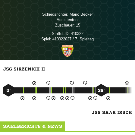
Schiedsrichter:
 
Assistenten:
Zuschauer:
15
Staffel-ID:
410322
Spiel:
410322027 / 7. Spieltag
JSG SIRZENICH II
0’
35’
JSG SAAR IRSCH
SPIELBERICHTE & NEWS