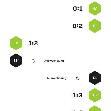
:


4’
:


9’
:


9’
15’
Auswechslung
15’
Auswechslung
:


15’