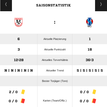
SAISONSTATISTIK
:
6
1
Aktuelle Platzierung
3
18
Aktuelle Punktzahl
12:28
36:3
Aktuelles Torverhältnis
N | N | N | N | N
S | S | S | S | S
Aktueller Trend
Bester Torjäger (Tore)
2 / 0
0 / 0
Karten (Team/Offiz.)
0 / 0
0 / 0