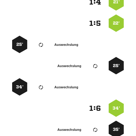
:


21’
:


22’
25’
Auswechslung
25’
Auswechslung
34’
Auswechslung
:


34’
35’
Auswechslung