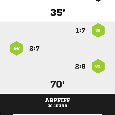
35'
:


36’
:


44’
:


69’
70'
ABPFIFF
20:15UHR
ANZEIGE