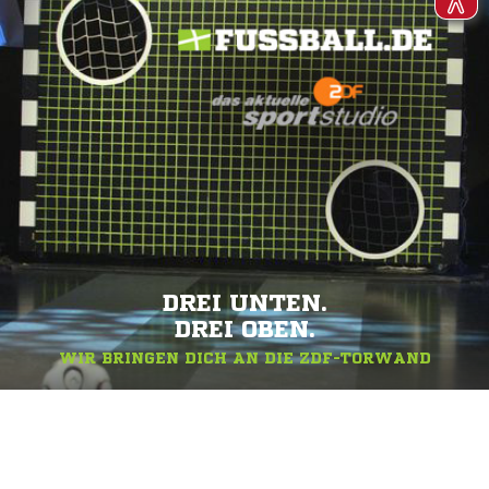
DREI UNTEN.
DREI OBEN.
WIR BRINGEN DICH AN DIE ZDF-TORWAND