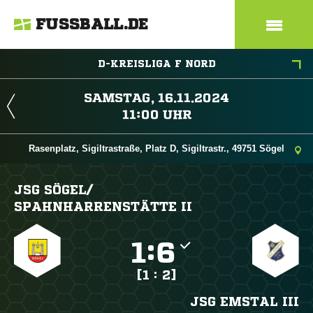
FUSSBALL.DE
D-KREISLIGA F NORD
 
 
Rasenplatz, Sigiltrastraße, Platz D, Sigiltrastr., 49751 Sögel
JSG SÖGEL/​
SPAHNHARRENSTÄTTE II

:

[1 : 2]
JSG EMSTAL III