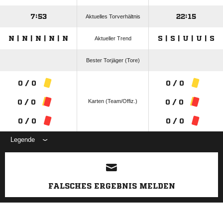
7:53
22:15
Aktuelles Torverhältnis
N | N | N | N | N
S | S | U | U | S
Aktueller Trend
Bester Torjäger (Tore)
0 / 0
0 / 0
Karten (Team/Offiz.)
0 / 0
0 / 0
0 / 0
0 / 0
Legende
ANZEIGE
FALSCHES ERGEBNIS MELDEN