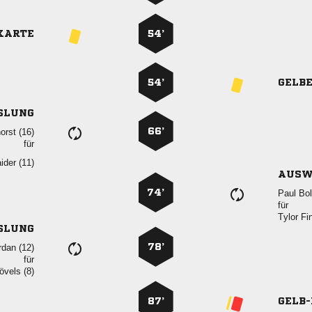
KARTE
54’
54’
GELB
SLUNG
66’
 
für
 
AUSW
74’
 
für
 
SLUNG
78’
 
für
 
87’
GELB