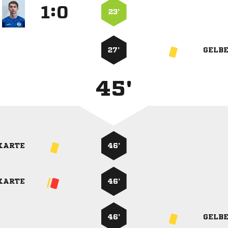
:


23’
27’
GELB
45'
KARTE
46’
KARTE
46’
46’
GELB