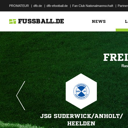
PROMATEUR
|
dfb.de
|
dfb-efootball.de
|
Fan Club Nationalmannschaft
|
Partner
FUSSBALL.DE
NEWS
L

Ras
JSG SUDERWICK/​ANHOLT/​
HEELDEN