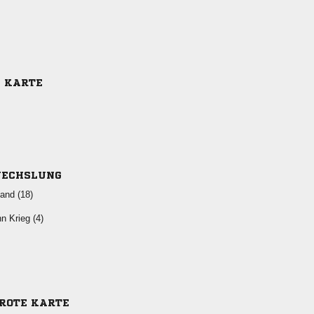
E KARTE
ECHSLUNG
 
  
-ROTE KARTE