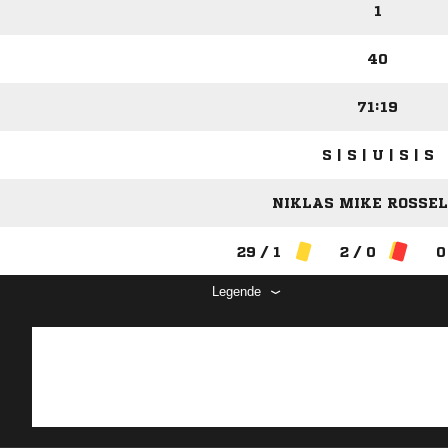
1
40
71:19
S | S | U | S | S
NIKLAS MIKE ROSSEL 
29 / 1
2 / 0
0
Legende