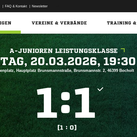
|
FAQ & Kontakt
|
Newsletter
Link
IGEN
VEREINE & VERBÄNDE
TRAINING &
A-JUNIOREN LEISTUNGSKLASSE
 


enplatz, Hauptplatz Brunsmannstraße, Brunsmannstr. 2, 46399 Bocholt
:


[1 : 0]