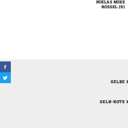
 
 
GELBE 
GELB-ROTE 