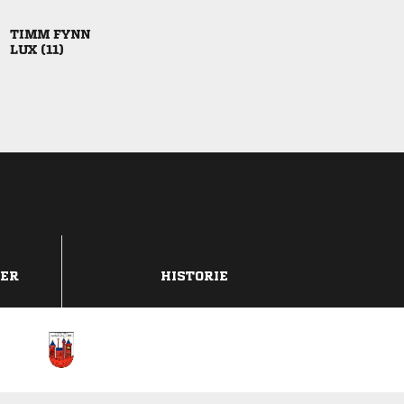
 
 
DER
HISTORIE