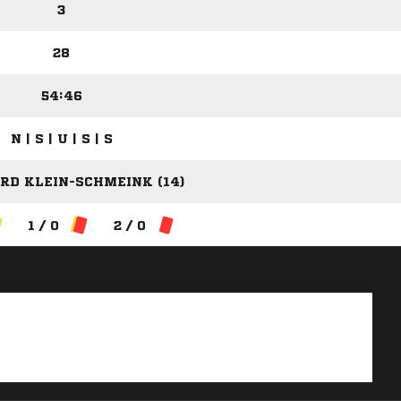
3
28
54:46
N | S | U | S | S
RD KLEIN-SCHMEINK (14)
1 / 0
2 / 0