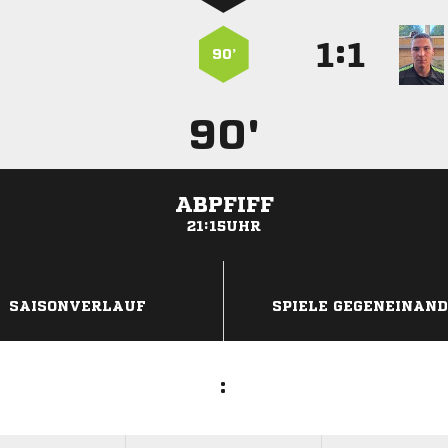
:


90’
90'
ABPFIFF
21:15UHR
ANZEIGE
SAISONVERLAUF
SPIELE GEGENEINAN
: