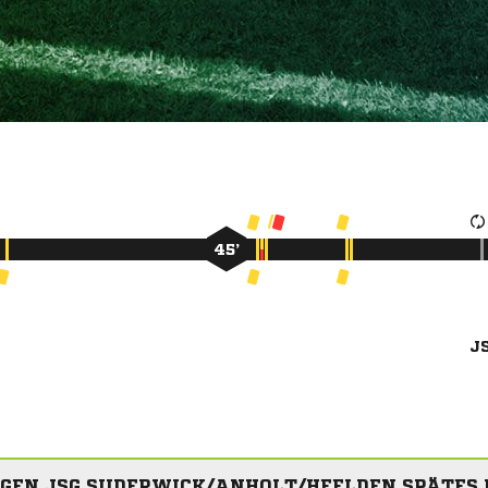
45’
J
EGEN JSG SUDERWICK/ANHOLT/HEELDEN SPÄTES 