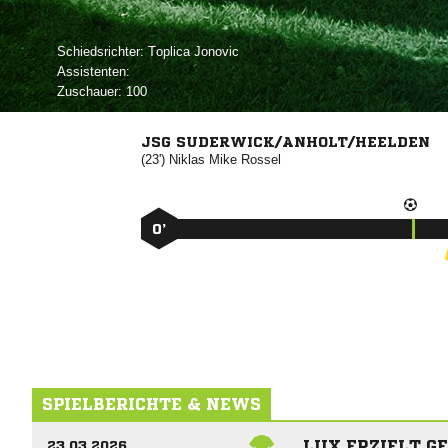
Schiedsrichter:
 
Assistenten:
Zuschauer:
100
JSG SUDERWICK/ANHOLT/HEELDEN
(23')
 

0’
SPIELBERICHTE & NEWS
LUX ERZIELT G
23.03.2026