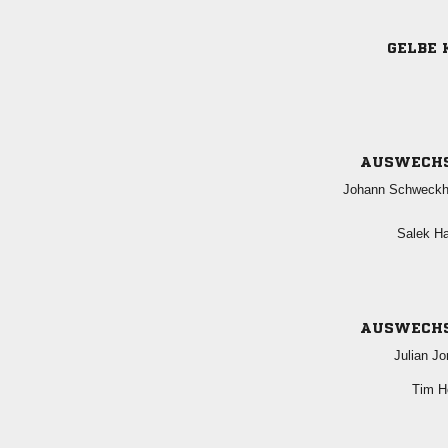
GELBE 
AUSWECH
 
 
AUSWECH
 
 