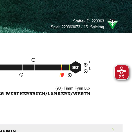
Staffel-ID:
220363
Spiel:
220363073 / 15. Spieltag

90’

(90')
 

SG WERTHERBRUCH/LANKERN/WERTH
REMIS