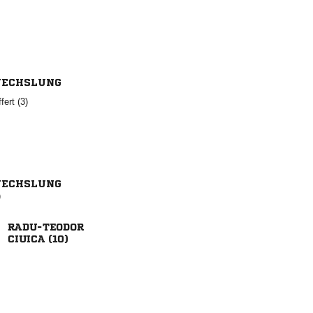
ECHSLUNG
 
ECHSLUNG
)

 