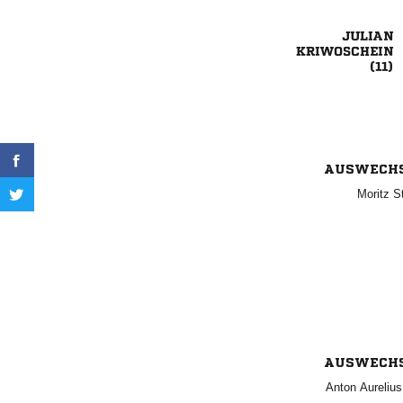



AUSWECH
 
AUSWECH
 