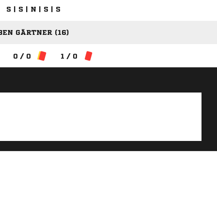
S | S | N | S | S
BEN GÄRTNER (16)
0 / 0
1 / 0