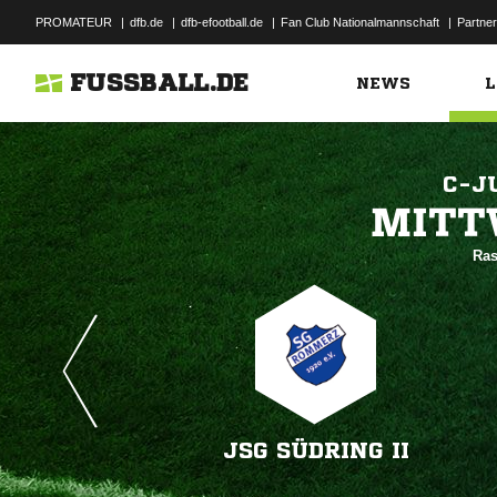
PROMATEUR
|
dfb.de
|
dfb-efootball.de
|
Fan Club Nationalmannschaft
|
Partner
FUSSBALL.DE
NEWS
L
C-J

Ras
JSG SÜDRING II