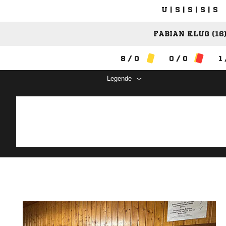
U | S | S | S | S
FABIAN KLUG (16
8 / 0
0 / 0
1 
Legende