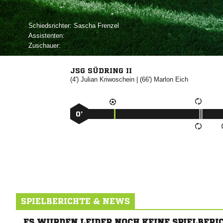
Schiedsrichter:
 
Assistenten:
Zuschauer:
JSG SÜDRING II
(4')


| (66')


0’
SPIELBERICHTE & NEWS
ES WURDEN LEIDER NOCH KEINE SPIELBERI