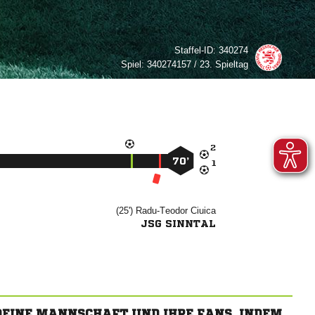
Staffel-ID:
340274
Spiel:
340274157 / 23. Spieltag

70’

(25')


JSG SINNTAL
 DEINE MANNSCHAFT UND IHRE FANS, INDEM