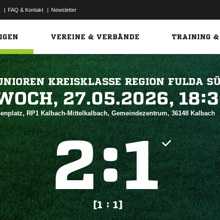
|
FAQ & Kontakt
|
Newsletter
Link
IGEN
VEREINE & VERBÄNDE
TRAINING &
UNIOREN KREISKLASSE REGION FULDA S
 


enplatz, RP1 Kalbach-Mittelkalbach, Gemeindezentrum, 36148 Kalbach
:


[1 : 1]