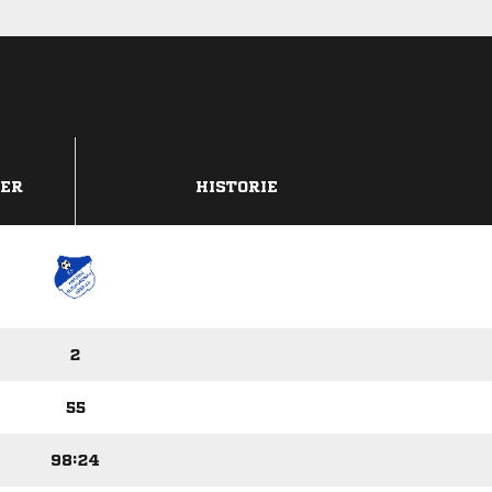
DER
HISTORIE
2
55
98:24