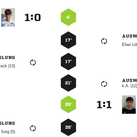
:


4’
AUSW
17’
 
SLUNG
17’
 
AUSW
21’
k.A. (12
:


25’
SLUNG
35’
  