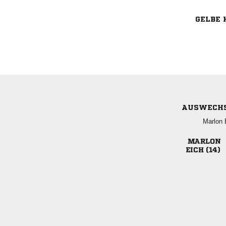
GELBE 
AUSWECH
 

 