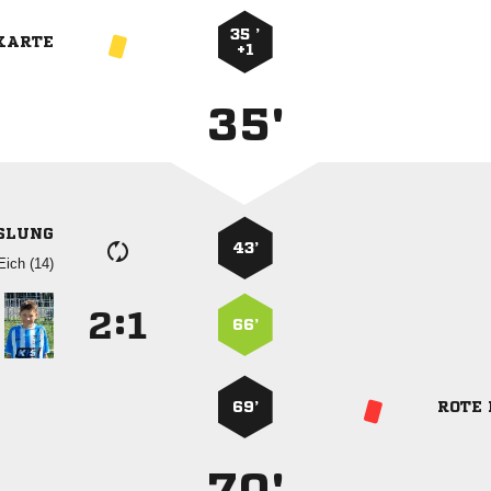
35 ’
KARTE
+1
35'
SLUNG
43’
 
:


66’
69’
ROTE
70'