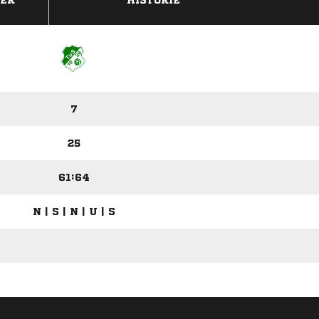
DER
HISTORIE
7
25
61:64
N | S | N | U | S