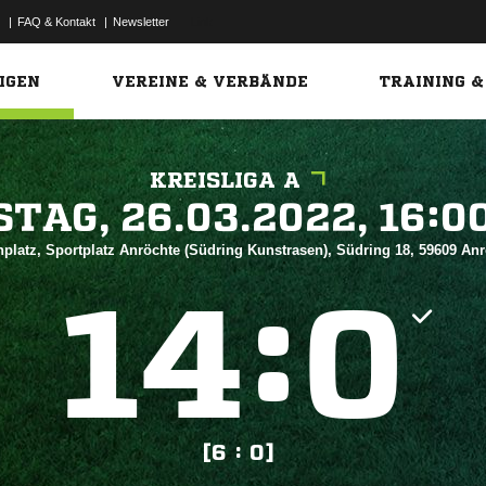
|
FAQ & Kontakt
|
Newsletter
Link
IGEN
VEREINE & VERBÄNDE
TRAINING &
KREISLIGA A
 


platz, Sportplatz Anröchte (Südring Kunstrasen), Südring 18, 59609 An
:


[6 : 0]