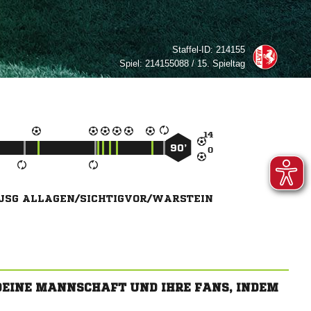
Staffel-ID:
214155
Spiel:
214155088 / 15. Spieltag

90’

JSG ALLAGEN/SICHTIGVOR/WARSTEIN
 DEINE MANNSCHAFT UND IHRE FANS, INDEM