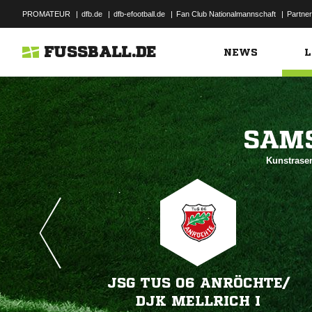
PROMATEUR
|
dfb.de
|
dfb-efootball.de
|
Fan Club Nationalmannschaft
|
Partner
FUSSBALL.DE
NEWS
L

Kunstrasen
JSG TUS 06 ANRÖCHTE/​
DJK MELLRICH I