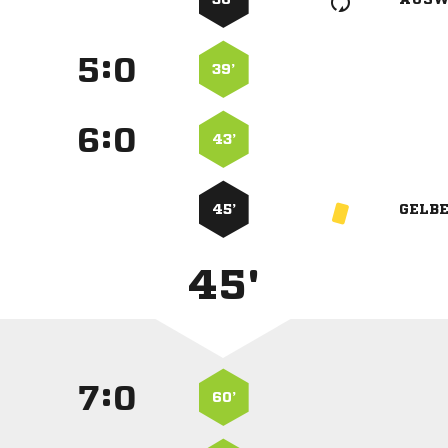
:


39’
:


43’
45’
GELB
45'
:


60’