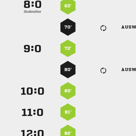
:


63’
Strafstoßtor
70’
AUSW
:


72’
80’
AUSW
:


80’
:


81’
:


82’