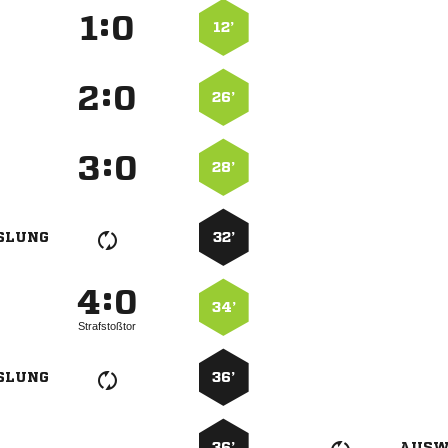
:


12’
:


26’
:


28’
SLUNG
32’
:


34’
Strafstoßtor
SLUNG
36’
36’
AUSW