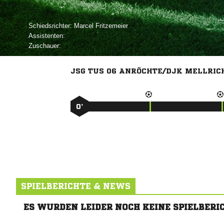
Schiedsrichter:
 
Assistenten:
Zuschauer:
JSG TUS 06 ANRÖCHTE/DJK MELLRICH
0’
SPIELBERICHTE & NEWS
ES WURDEN LEIDER NOCH KEINE SPIELBERI