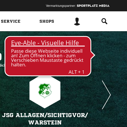
Vermarktungspartner:
 SERVICE
SHOPS
 
röchte
JSG ALLAGEN/​SICHTIGVOR/​
WARSTEIN