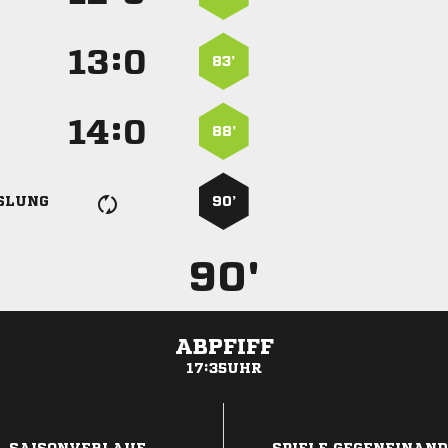
:


83’
:


88’
SLUNG
90’
90'
ABPFIFF
17:35UHR
ANZEIGE