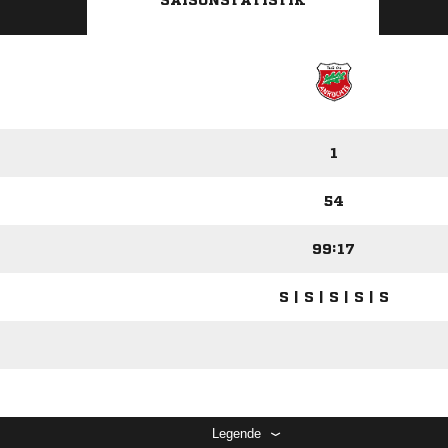
SAISONSTATISTIK
1
54
99:17
S | S | S | S | S
Legende