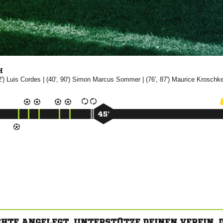
H
2')


| (40', 90')
 

| (76', 87')


45’
CHTE ANGELEGT. UNTERSTÜTZE DEINEN VEREIN,