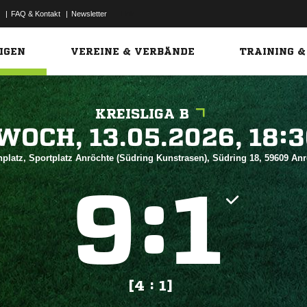
|
FAQ & Kontakt
|
Newsletter
Link
IGEN
VEREINE & VERBÄNDE
TRAINING &
KREISLIGA B
 


platz, Sportplatz Anröchte (Südring Kunstrasen), Südring 18, 59609 An
:


[4 : 1]