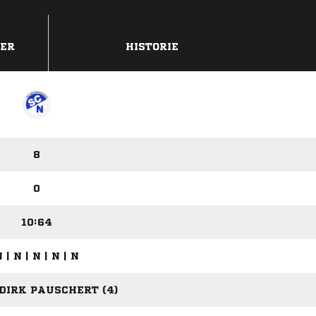
DER
HISTORIE
8
0
10:64
 | N | N | N | N
DIRK PAUSCHERT (4)