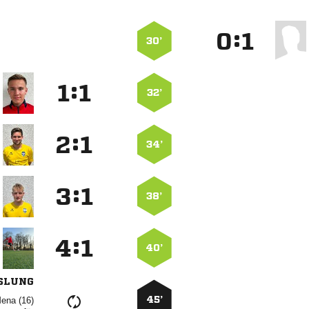
:


30’
:


32’
:


34’
:


38’
:


40’
SLUNG
45’
 