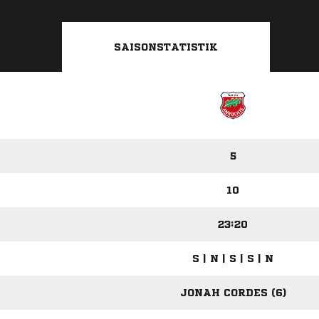
SAISONSTATISTIK
5
10
23:20
S | N | S | S | N
JONAH CORDES (6)