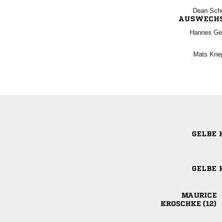
 
AUSWECH
 
 
GELBE 
GELBE 

 