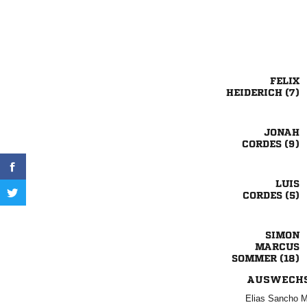

 

 

 


 
AUSWECH
  