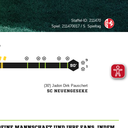
Staffel-ID:
211470
Spiel:
211470017 / 5. Spieltag


90’

(30')
 

SC NEUENGESEKE
 DEINE MANNSCHAFT UND IHRE FANS, INDEM