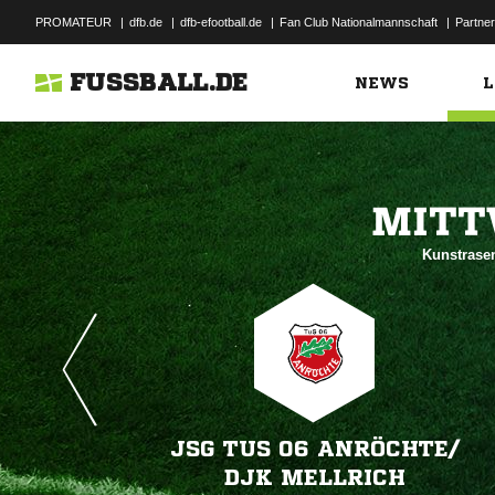
PROMATEUR
|
dfb.de
|
dfb-efootball.de
|
Fan Club Nationalmannschaft
|
Partner
FUSSBALL.DE
NEWS
L

Kunstrasen
JSG TUS 06 ANRÖCHTE/​
DJK MELLRICH