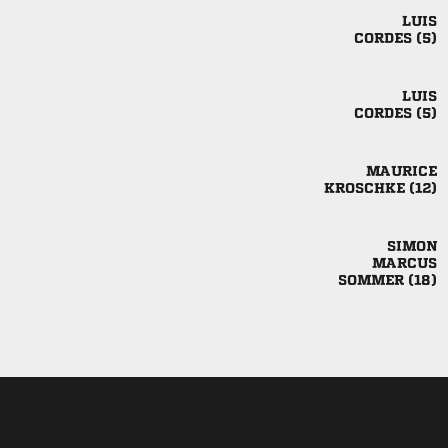

 

 

 


 