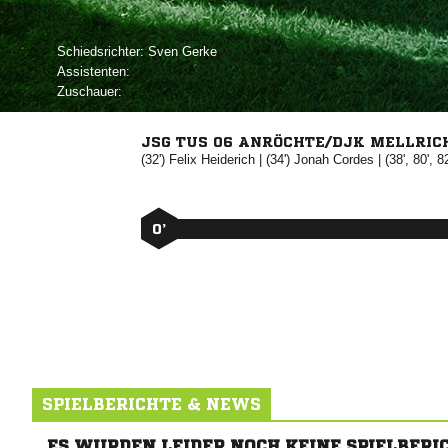
Schiedsrichter:
 
Assistenten:
Zuschauer:
JSG TUS 06 ANRÖCHTE/DJK MELLRIC
(32')


| (34')


| (38', 80', 8
0’
SPIELBERICHTE & NEWS
ES WURDEN LEIDER NOCH KEINE SPIELBERI