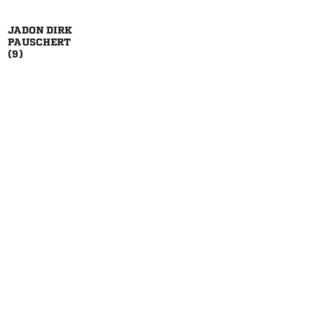
 

