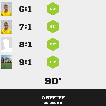
:


80’
:


82’
:


87’
:


90’
90'
ABPFIFF
20:05UHR