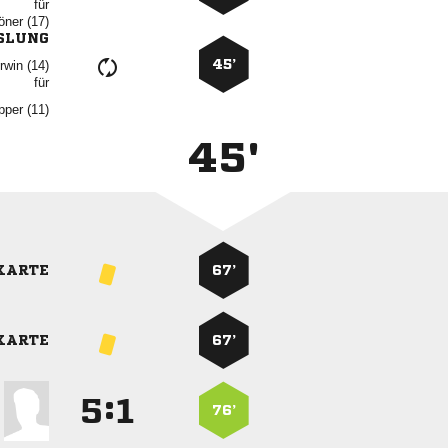
für
 
SLUNG
45’
 
für
 
45'
KARTE
67’
KARTE
67’
:


76’