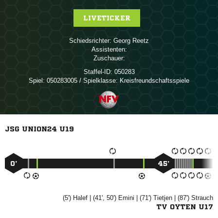
LIVETICKER
Schiedsrichter:
 
Assistenten:
Zuschauer:
Staffel-ID:
050283
Spiel:
050283005 / Spielklasse: Kreisfreundschaftsspiele
JSG UNION24 U19
0’
45’
(5')

| (41', 50')

| (71')

| (87')

TV OYTEN U17