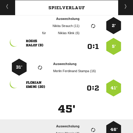
SPIELVERLAUF
Auswechslung
2’
  
für
  

:


 
5’
Auswechslung
31’
   

:


 
41’
45'
Auswechslung
46’