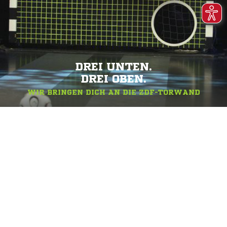
DREI UNTEN.
DREI OBEN.
WIR BRINGEN DICH AN DIE ZDF-TORWAND