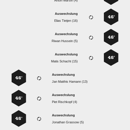
  
Auswechslung
46’
  
Auswechslung
46’
  
Auswechslung
46’
  
Auswechslung
46’
   
Auswechslung
46’
  
Auswechslung
46’
  