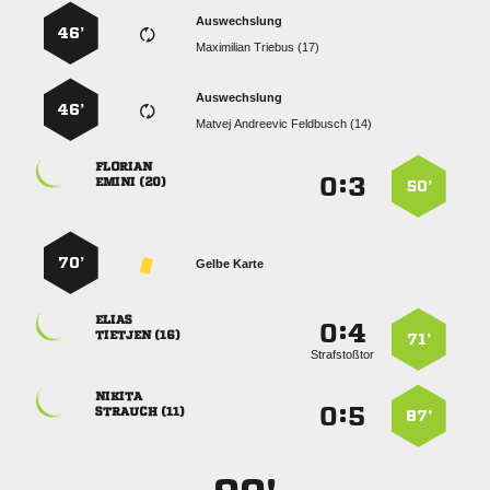
Auswechslung
46’
  
Auswechslung
46’
   

:


 
50’
70’
Gelbe Karte

:


 
71’
Strafstoßtor

:


 
87’