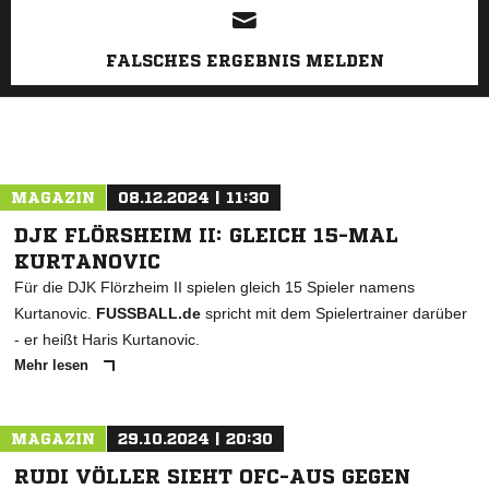
FALSCHES ERGEBNIS MELDEN
MAGAZIN
08.12.2024 | 11:30
DJK FLÖRSHEIM II: GLEICH 15-MAL
KURTANOVIC
Für die DJK Flörzheim II spielen gleich 15 Spieler namens
Kurtanovic.
FUSSBALL.de
spricht mit dem Spielertrainer darüber
- er heißt Haris Kurtanovic.
Mehr lesen
MAGAZIN
29.10.2024 | 20:30
RUDI VÖLLER SIEHT OFC-AUS GEGEN