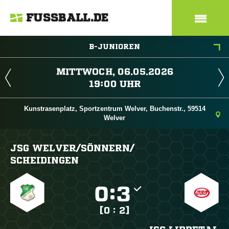
FUSSBALL.DE
B-JUNIOREN
 
 
Kunstrasenplatz, Sportzentrum Welver, Buchenstr., 59514
Welver
JSG WELVER/​SÖNNERN/​
SCHEIDINGEN

:

[0 : 2]