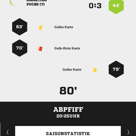

:


 
44’
63’
Gelbe Karte
70’
Gelb-Rote Karte
79’
Gelbe Karte
80'
ABPFIFF
20:25UHR
ANZEIGE
SAISONSTATISTIK