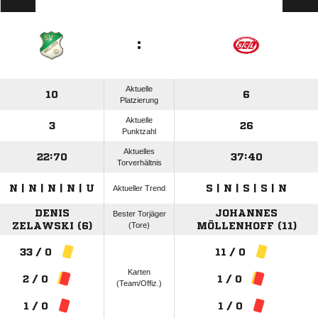
:
Aktuelle
10
6
Platzierung
Aktuelle
3
26
Punktzahl
Aktuelles
22:70
37:40
Torverhältnis
N | N | N | N | U
S | N | S | S | N
Aktueller Trend
DENIS
JOHANNES
Bester Torjäger
ZELAWSKI (6)
(Tore)
MÖLLENHOFF (11)
33 / 0
11 / 0
Karten
2 / 0
1 / 0
(Team/Offiz.)
1 / 0
1 / 0