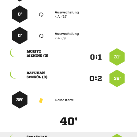
Auswechslung
0’
k.A. (19)
Auswechslung
0’
k.A. (8)

:


 
31’

:


 
38’
39’
Gelbe Karte
40'