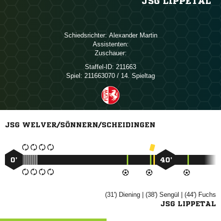
JSG LIPPETAL
Schiedsrichter:
 
Assistenten:
Zuschauer:
Staffel-ID:
211663
Spiel:
211663070 / 14. Spieltag
JSG WELVER/SÖNNERN/SCHEIDINGEN
0’
40’
(31')

| (38')

| (44')

JSG LIPPETAL