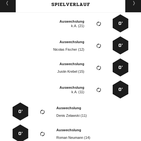
SPIELVERLAUF
Auswechslung
0’
k.A. (21)
Auswechslung
0’
  
Auswechslung
0’
  
Auswechslung
0’
k.A. (11)
Auswechslung
0’
  
Auswechslung
0’
  