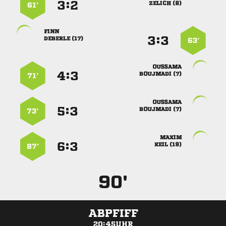
:


 
61’

:


 
63’

:


 
71’

:


 
73’

:


 
87’
90'
ABPFIFF
20:45UHR