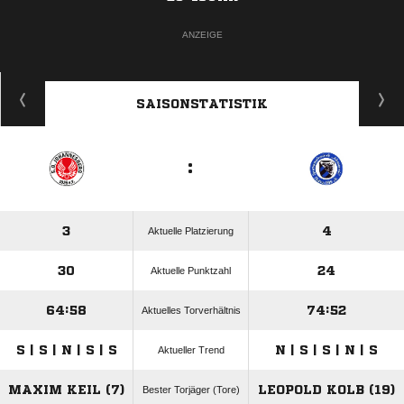
ANZEIGE
SAISONSTATISTIK
:
3
4
Aktuelle Platzierung
30
24
Aktuelle Punktzahl
64:58
74:52
Aktuelles Torverhältnis
S | S | N | S | S
N | S | S | N | S
Aktueller Trend
MAXIM KEIL (7)
LEOPOLD KOLB (19)
Bester Torjäger (Tore)