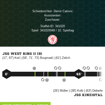
Schiedsrichter:
 
Assistenten:
Zuschauer:
Staffel-ID:
341020
Spiel:
341020048 / 10. Spieltag
JSG WEST RING II (9)
(17', 87')

| (58', 71', 73')

| (61')

0’
45’
(26')

| (38')

| (63')

JSG KINZIGTAL