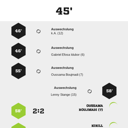
45'
Auswechslung
46’
k.A. (12)
Auswechslung
46’
   
Auswechslung
55’
  
Auswechslung
58’
  

:


 
58’
