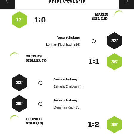
SPIELVERLAUF

:


 
17’
Auswechslung
23’
  

:


 
26’
Auswechslung
32’
  
Auswechslung
32’
  

:


 
38’