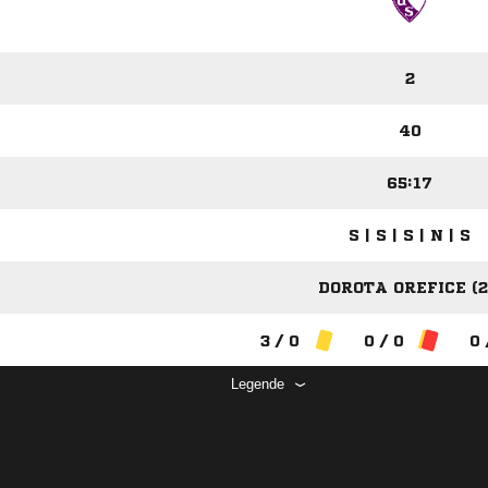
2
40
65:17
S | S | S | N | S
DOROTA OREFICE (2
3 / 0
0 / 0
0 
Legende