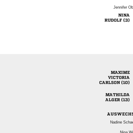
 

 


 

 
AUSWECH
 
 