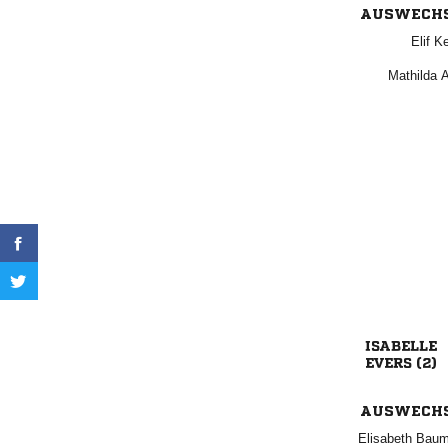
AUSWECH
 
 

 
AUSWECH
 