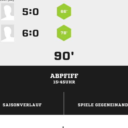
:


66’
:


78’
90'
ABPFIFF
15:45UHR
ANZEIGE
SAISONVERLAUF
SPIELE GEGENEINAN