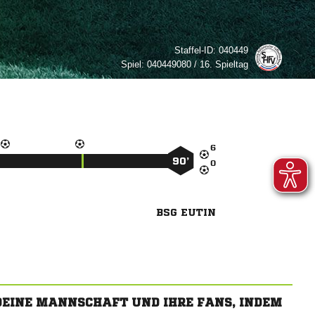
Staffel-ID:
040449
Spiel:
040449080 / 16. Spieltag

90’

BSG EUTIN
 DEINE MANNSCHAFT UND IHRE FANS, INDEM