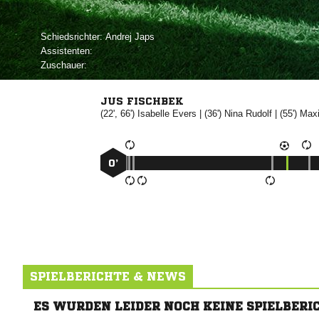
Schiedsrichter:
 
Assistenten:
Zuschauer:
JUS FISCHBEK
(22', 66')


| (36')


| (55')

0’
SPIELBERICHTE & NEWS
ES WURDEN LEIDER NOCH KEINE SPIELBERI