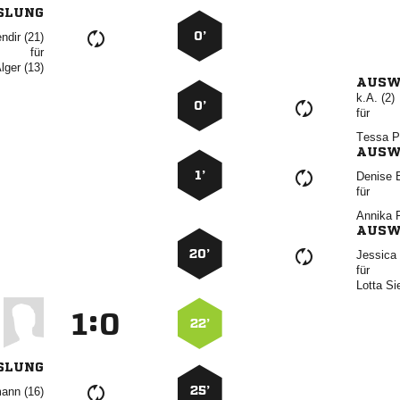
SLUNG
0’
 
für
 
AUSW
k.A. (2)
0’
für
 
AUSW
1’
 
für
 
AUSW
20’
 
für
 
:


22’
SLUNG
25’
 