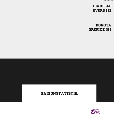

 

 
SAISONSTATISTIK