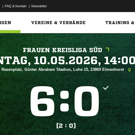
|
FAQ & Kontakt
|
Newsletter
Link
IGEN
VEREINE & VERBÄNDE
TRAINING &
FRAUEN KREISLIGA SÜD
 


Rasenplatz, Günter Abraham Stadion, Lohe 15, 23869 Elmenhorst
:


[2 : 0]