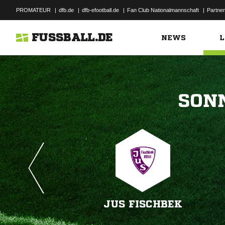
PROMATEUR
|
dfb.de
|
dfb-efootball.de
|
Fan Club Nationalmannschaft
|
Partner
FUSSBALL.DE
NEWS
L

JUS FISCHBEK