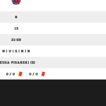
8
13
21:59
N | U | S | N | N
ESSA PISARSKI (5)
0 / 0
0 / 0