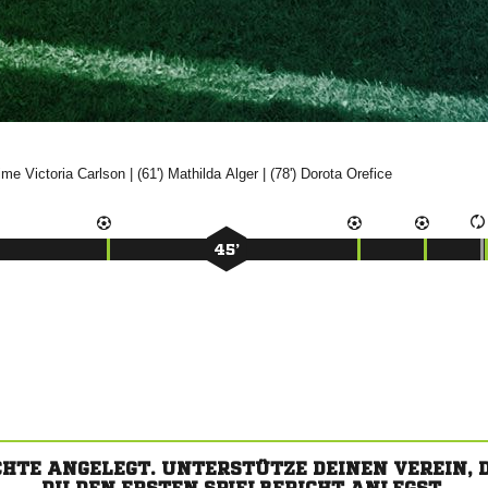
 

| (61')


| (78')


45’
CHTE ANGELEGT. UNTERSTÜTZE DEINEN VEREIN,