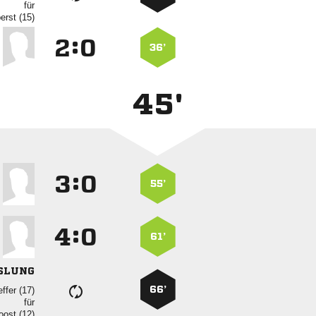
für
 
:


36’
45'
:


55’
:


61’
SLUNG
66’
 
für
 