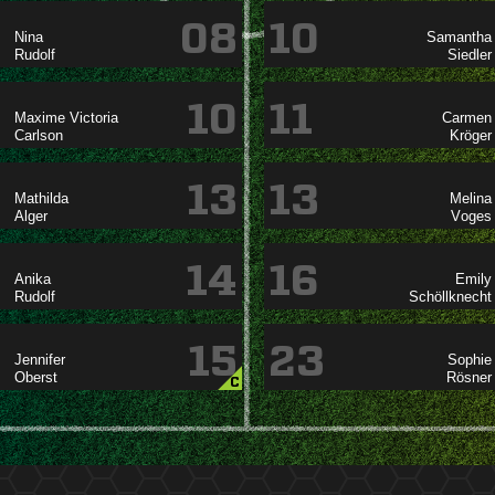
08
10




10
11
 



13
13




14
16




15
23




C