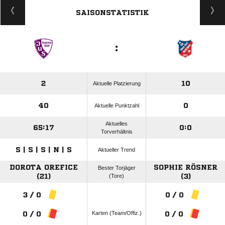
SAISONSTATISTIK
:
2
10
Aktuelle Platzierung
40
0
Aktuelle Punktzahl
Aktuelles
65:17
0:0
Torverhältnis
S | S | S | N | S
Aktueller Trend
DOROTA OREFICE
SOPHIE RÖSNER
Bester Torjäger
(21)
(Tore)
(3)
3 / 0
0 / 0
Karten (Team/Offiz.)
0 / 0
0 / 0