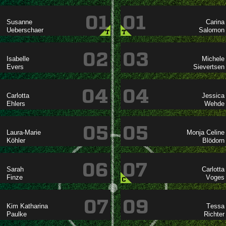
01
01




T
T
02
03




04
04




05
05

 


06
07




C
07
09
 


