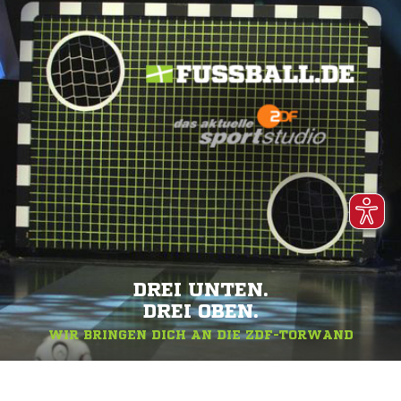
DREI UNTEN.
DREI OBEN.
WIR BRINGEN DICH AN DIE ZDF-TORWAND