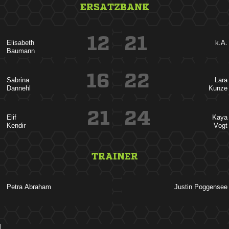
ERSATZBANK
12
21

k.A.

16
22




21
24




TRAINER
 
 
ANZEIGE