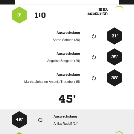

:


 
3’
Auswechslung
21’
  
Auswechslung
25’
  
Auswechslung
38’
    
45'
Auswechslung
46’
  