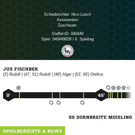
Schiedsrichter:
 
Assistenten:
Zuschauer:
Staffel-ID:
040449
Spiel:
040449028 / 6. Spieltag
JUS FISCHBEK
(3')

| (47', 51')

| (48')

| (53', 65')

0’
45’
SG DORNBREITE MOISLING
SPIELBERICHTE & NEWS