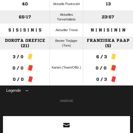
40
13
Aktuelle Punktzahl
Aktuelles
65:17
23:57
Torverhältnis
S | S | S | N | S
N | N | S | N | N
Aktueller Trend
DOROTA OREFICE
FRANZISKA PAAP
Bester Torjäger
(21)
(Tore)
(5)
3 / 0
6 / 3
Karten (Team/Offiz.)
0 / 0
0 / 0
0 / 0
0 / 3
Legende
ANZEIGE