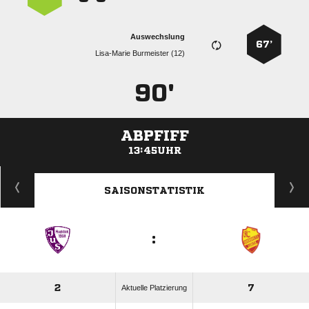
Auswechslung
67’
  
90'
ABPFIFF
13:45UHR
ANZEIGE
SAISONSTATISTIK
:
2
7
Aktuelle Platzierung