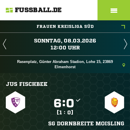
FUSSBALL.DE
FRAUEN KREISLIGA SÜD
 
 
Rasenplatz, Günter Abraham Stadion, Lohe 15, 23869
Elmenhorst
JUS FISCHBEK

:

[1 : 0]
SG DORNBREITE MOISLING