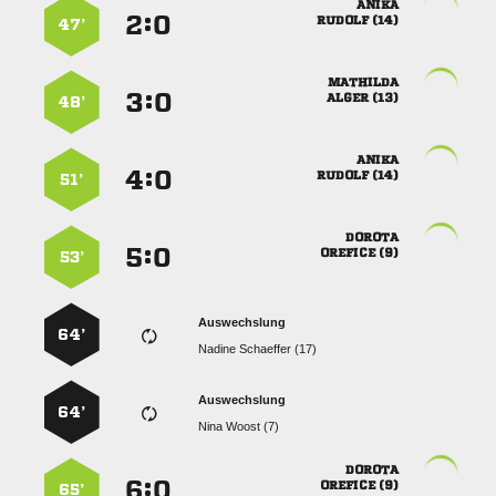

:


 
47’

:


 
48’

:


 
51’

:


 
53’
Auswechslung
64’
  
Auswechslung
64’
  

:


 
65’