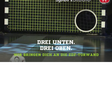
DREI UNTEN.
DREI OBEN.
WIR BRINGEN DICH AN DIE ZDF-TORWAND