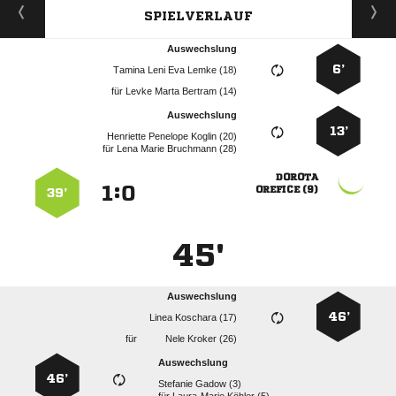
SPIELVERLAUF
Auswechslung
6’
    
für
   
Auswechslung
13’
   
für
   

:


 
39’
45'
Auswechslung
46’
  
für
  
Auswechslung
46’
  