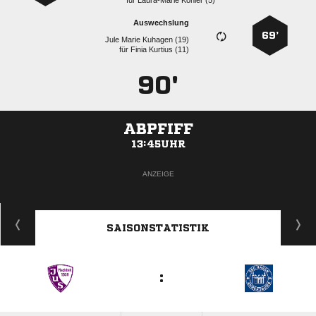
für
  
Auswechslung
69’
   
für
  
90'
ABPFIFF
13:45UHR
ANZEIGE
SAISONSTATISTIK
: