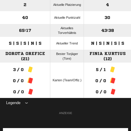
2
4
Aktuelle Platzierung
40
30
Aktuelle Punktzahl
Aktuelles
65:17
43:38
Torverhältnis
S | S | S | N | S
N | S | N | S | S
Aktueller Trend
DOROTA OREFICE
FINIA KURTIUS
Bester Torjäger
(21)
(Tore)
(12)
3 / 0
5 / 1
Karten (Team/Offiz.)
0 / 0
0 / 0
0 / 0
0 / 0
Legende
ANZEIGE