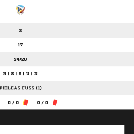
2
17
34:20
N | S | S | U | N
PHILEAS FUSS (1)
0 / 0
0 / 0