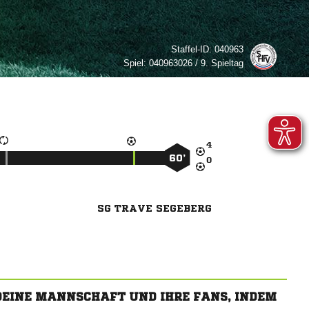
Staffel-ID:
040963
Spiel:
040963026 / 9. Spieltag

60’

SG TRAVE SEGEBERG
 DEINE MANNSCHAFT UND IHRE FANS, INDEM