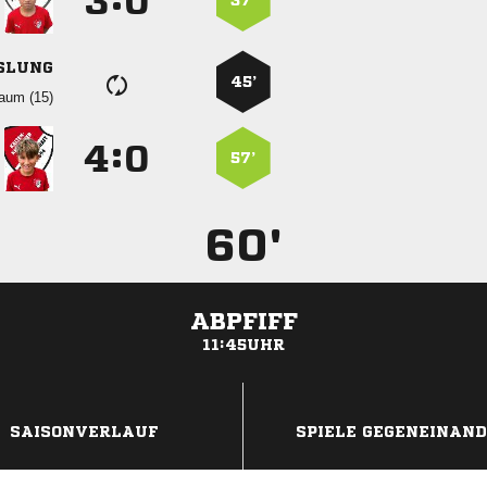
:


37’
SLUNG
45’
 
:


57’
60'
ABPFIFF
11:45UHR
ANZEIGE
SAISONVERLAUF
SPIELE GEGENEINAN