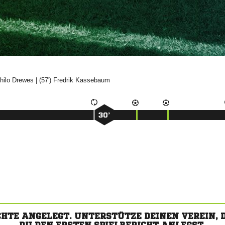


| (57')


30’
CHTE ANGELEGT. UNTERSTÜTZE DEINEN VEREIN,