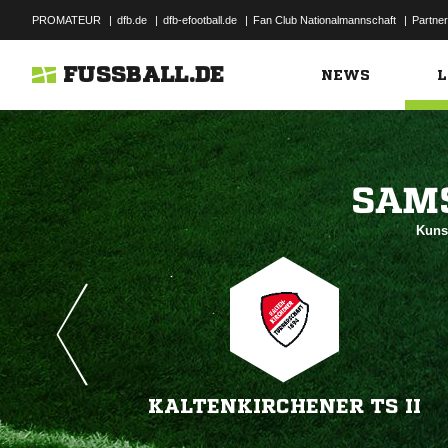
PROMATEUR
|
dfb.de
|
dfb-efootball.de
|
Fan Club Nationalmannschaft
|
Partner
FUSSBALL.DE
NEWS
L

Kuns
KALTENKIRCHENER TS II