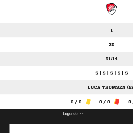
1
30
61:14
S | S | S | S | S
LUCA THOMSEN (22
0 / 0
0 / 0
0 
Legende