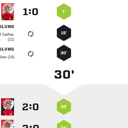
:


1’
SLUNG
15’


SLUNG
30’
 
30'
:


33’