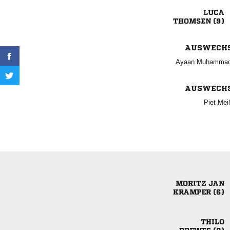

 
AUSWECH
  
AUSWECH
 
 
 
