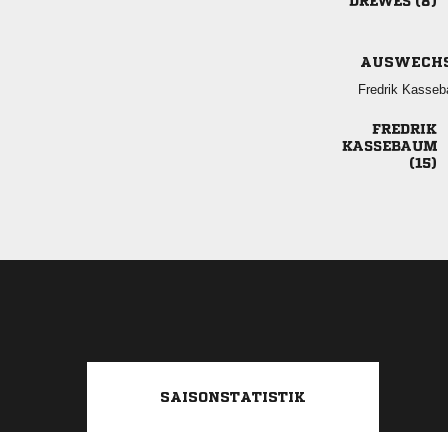
 
AUSWECH
 



SAISONSTATISTIK