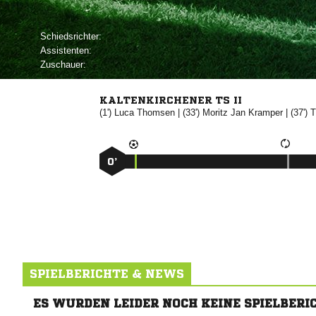
Schiedsrichter:
Assistenten:
Zuschauer:
KALTENKIRCHENER TS II
(1')


| (33')
 

| (37')

0’
SPIELBERICHTE & NEWS
ES WURDEN LEIDER NOCH KEINE SPIELBERI