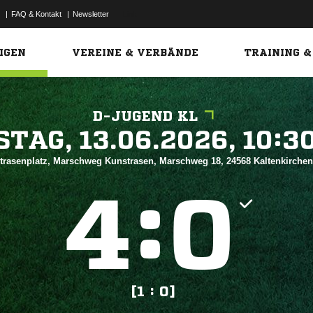
|
FAQ & Kontakt
|
Newsletter
Link
IGEN
VEREINE & VERBÄNDE
TRAINING &
D-JUGEND KL
 


trasenplatz, Marschweg Kunstrasen, Marschweg 18, 24568 Kaltenkirche
:


[1 : 0]