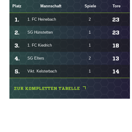
Platz
Mannschaft
Spiele
Tore
1.
23
1. FC Heinebach
2
2.
23
SG Hünstetten
1
3.
18
1. FC Kiedrich
1
4.
13
SG Elters
2
5.
14
Vikt. Kelsterbach
1
ZUR KOMPLETTEN TABELLE