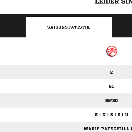
LEIDER S
SAISONSTATISTIK
2
51
85:30
S | N | S | S | U
MARIE PATSCHULL (