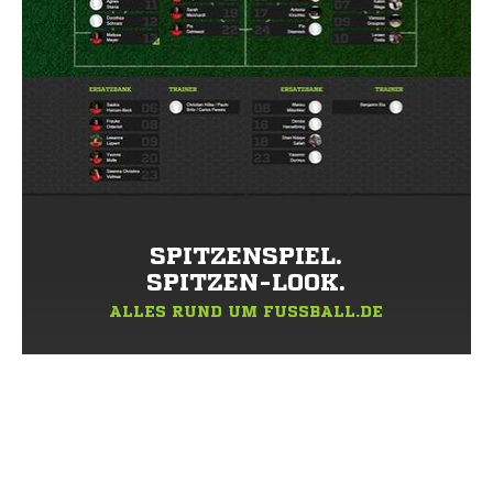
SPITZENSPIEL.
SPITZEN-LOOK.
ALLES RUND UM FUSSBALL.DE