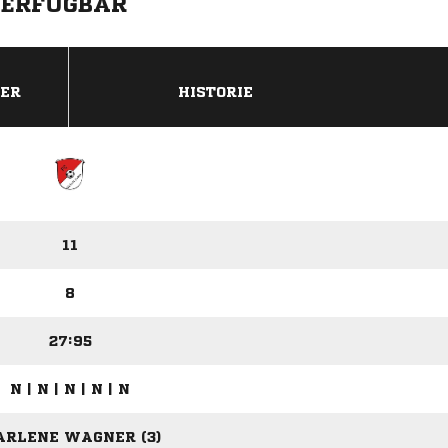
VERFÜGBAR
DER
HISTORIE
11
8
27:95
N | N | N | N | N
RLENE WAGNER (3)