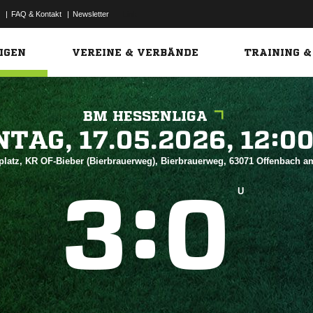
|
FAQ & Kontakt
|
Newsletter
Link
IGEN
VEREINE & VERBÄNDE
TRAINING &
BM HESSENLIGA
 


platz, KR OF-Bieber (Bierbrauerweg), Bierbrauerweg, 63071 Offenbach 
:


U