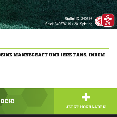
Staffel-ID:
340676
Spiel:
340676119 / 20. Spieltag
 DEINE MANNSCHAFT UND IHRE FANS, INDEM
+
HOCH!
JETZT HOCHLADEN