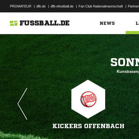
PROMATEUR
|
dfb.de
|
dfb-efootball.de
|
Fan Club Nationalmannschaft
|
Partner
FUSSBALL.DE
NEWS
L

Kunstrasen
KICKERS OFFENBACH