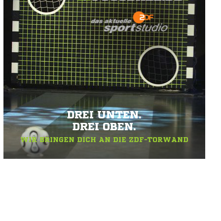
DREI UNTEN.
DREI OBEN.
WIR BRINGEN DICH AN DIE ZDF-TORWAND