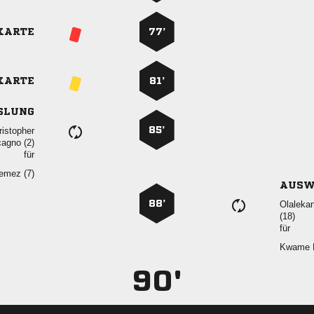
KARTE
77’
KARTE
81’
SLUNG
85’

 
für
 
AUSW
88’


für
 
90'