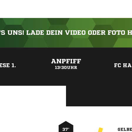
'S UNS! LADE DEIN VIDEO ODER FOTO 
ANZEIGE
ANPFIFF
SE 1.
FC HA
13:30UHR
37’
GELB