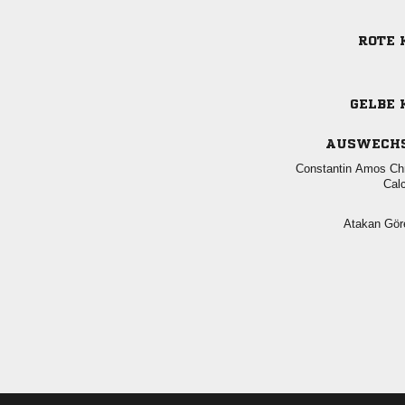
ROTE 
GELBE 
AUSWECH
  

 