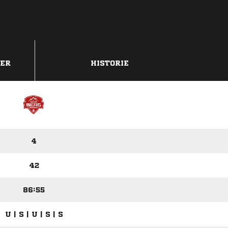
DER
HISTORIE
4
42
86:55
U | S | U | S | S