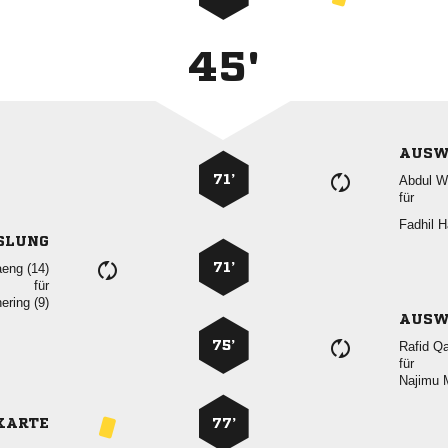
45'
AUSW
71’
 
für
 
SLUNG
71’
 
für
 
AUSW
75’
 
für
 
KARTE
77’