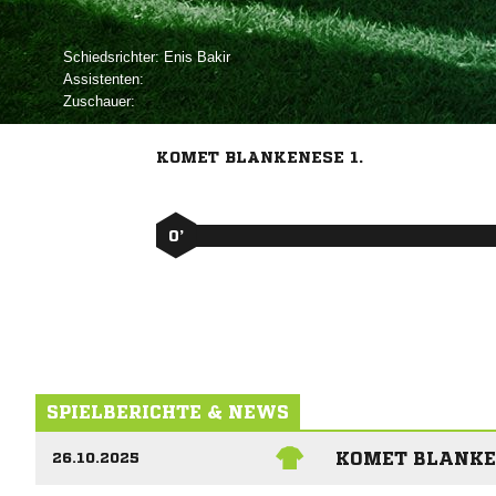
Schiedsrichter:
 
Assistenten:
Zuschauer:
KOMET BLANKENESE 1.
0’
SPIELBERICHTE & NEWS
KOMET BLANKEN
26.10.2025