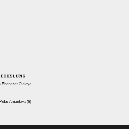
ECHSLUNG
  
  