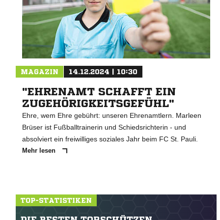
MAGAZIN
14.12.2024 | 10:30
"EHRENAMT SCHAFFT EIN
ZUGEHÖRIGKEITSGEFÜHL"
Ehre, wem Ehre gebührt: unseren Ehrenamtlern. Marleen
Brüser ist Fußballtrainerin und Schiedsrichterin - und
absolviert ein freiwilliges soziales Jahr beim FC St. Pauli.
Mehr lesen
TOP-STATISTIKEN
DIE BESTEN TORSCHÜTZEN