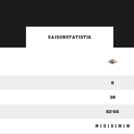
SAISONSTATISTIK
9
38
82:66
N | S | S | N | N