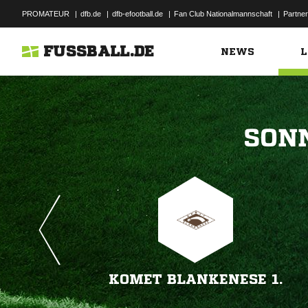
PROMATEUR
|
dfb.de
|
dfb-efootball.de
|
Fan Club Nationalmannschaft
|
Partner
FUSSBALL.DE
NEWS
L

KOMET BLANKENESE 1.