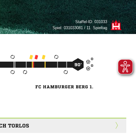
Staffel-ID:
031033
Spiel:
031033081 / 11. Spieltag

90’

FC HAMBURGER BERG 1.
CH TORLOS