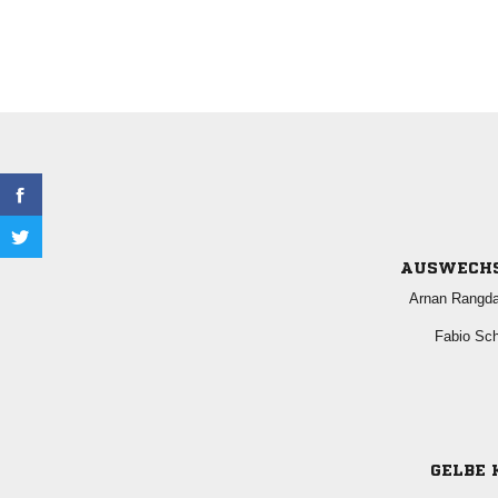
AUSWECH
 
 
GELBE 