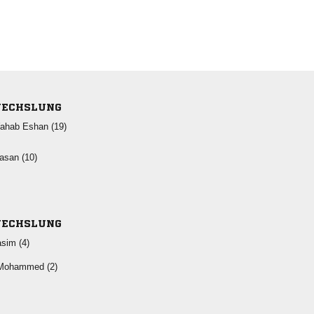
ECHSLUNG
  
 
ECHSLUNG
 
 