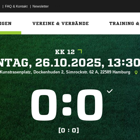
|
FAQ & Kontakt
|
Newsletter
Link
IGEN
VEREINE & VERBÄNDE
TRAINING &
KK 12
 


Kunstrasenplatz, Dockenhuden 2, Simrockstr. 62 A, 22589 Hamburg
:


[0 : 0]