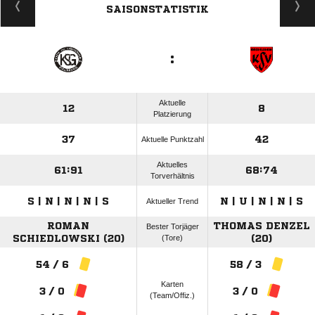
SAISONSTATISTIK
:
Aktuelle
12
8
Platzierung
37
42
Aktuelle Punktzahl
Aktuelles
61:91
68:74
Torverhältnis
S | N | N | N | S
N | U | N | N | S
Aktueller Trend
ROMAN
THOMAS DENZEL
Bester Torjäger
SCHIEDLOWSKI (20)
(Tore)
(20)
54 / 6
58 / 3
Karten
3 / 0
3 / 0
(Team/Offiz.)