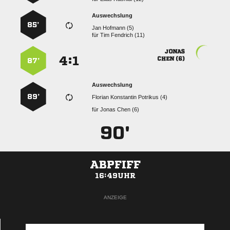
Auswechslung
85’
  
für
  

:


 
87’
Auswechslung
89’
   
für
  
90'
ABPFIFF
16:49UHR
ANZEIGE