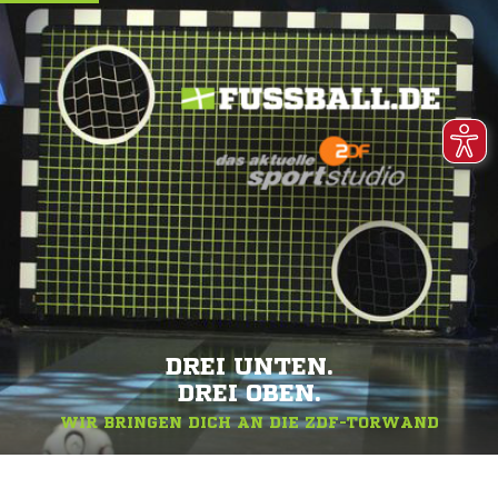
DREI UNTEN.
DREI OBEN.
WIR BRINGEN DICH AN DIE ZDF-TORWAND