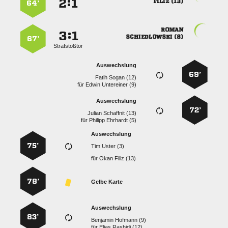
:


 
64’

:


 
67’
Strafstoßtor
Auswechslung
69’
  
für
  
Auswechslung
72’
  
für
  
Auswechslung
75’
  
für
  
78’
Gelbe Karte
Auswechslung
83’
  
für
  