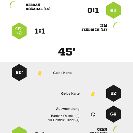

:


 
40’

45 ’
:


 
+2
45'
60’
Gelbe Karte
62’
Gelbe Karte
Auswechslung
64’
  
für
  
