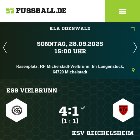
FUSSBALL.DE
KLA ODENWALD
 
 
Rasenplatz, RP Michelstadt-Vielbrunn, Im Langenstück,
64720 Michelstadt
KSG VIELBRUNN

:

[1 : 1]
KSV REICHELSHEIM