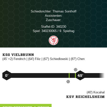
Schiedsrichter:
 
Assistenten:
Zuschauer:
Staffel-ID:
340230
Spiel:
340230065 / 9. Spieltag
KSG VIELBRUNN
(45' +2)

| (64')

| (67')

| (87')

0’
45’
(40')

KSV REICHELSHEIM