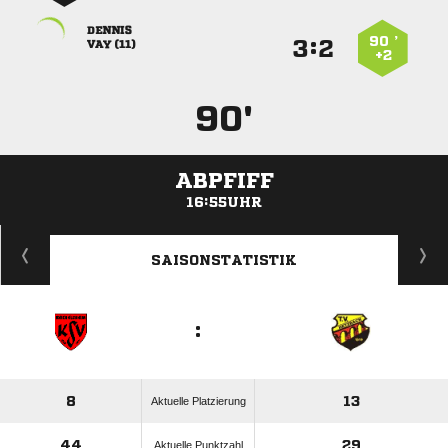

90 ’
:


 
+2
90'
ABPFIFF
16:55UHR
ANZEIGE
SAISONSTATISTIK
:
8
13
Aktuelle Platzierung
44
29
Aktuelle Punktzahl