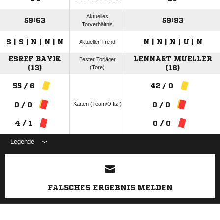
Aktuelles
59:63
59:93
Torverhältnis
S | S | N | N | N
N | N | N | U | N
Aktueller Trend
ESREF BAYIK
LENNART MUELLER
Bester Torjäger
(13)
(Tore)
(16)
55 / 6
42 / 0
Karten (Team/Offiz.)
0 / 0
0 / 0
4 / 1
0 / 0
Legende
ANZEIGE
FALSCHES ERGEBNIS MELDEN