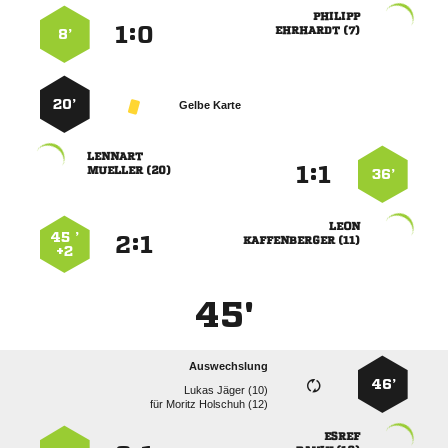

:


 
8’
20’
Gelbe Karte

:


 
36’

45 ’
:


 
+2
45'
Auswechslung
46’
  
für
  
