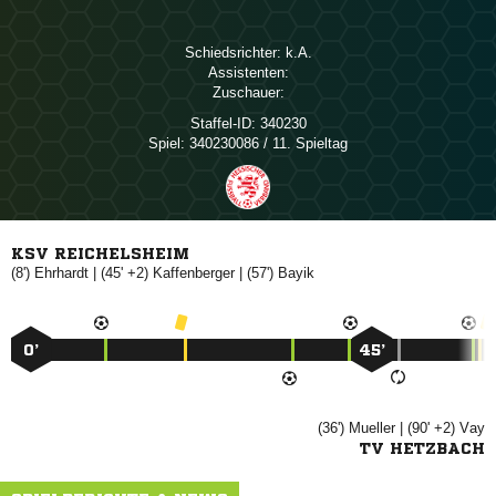
Schiedsrichter:

Assistenten:
Zuschauer:
Staffel-ID:
340230
Spiel:
340230086 / 11. Spieltag
KSV REICHELSHEIM
(8')

| (45' +2)

| (57')

0’
45’
(36')

| (90' +2)

TV HETZBACH