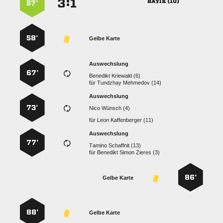
:


 
57’
58’
Gelbe Karte
Auswechslung
67’
  
für
  
Auswechslung
73’
  
für
  
Auswechslung
77’
  
für
   
86’
Gelbe Karte
88’
Gelbe Karte