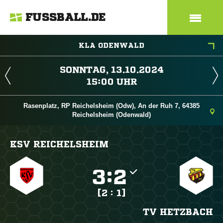
FUSSBALL.DE
KLA ODENWALD
 
 
Rasenplatz, RP Reichelsheim (Odw), An der Ruh 7, 64385
Reichelsheim (Odenwald)
KSV REICHELSHEIM

:

[2 : 1]
TV HETZBACH