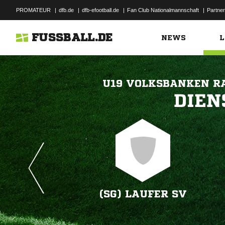
PROMATEUR
|
dfb.de
|
dfb-efootball.de
|
Fan Club Nationalmannschaft
|
Partner
FUSSBALL.DE
NEWS
L
U19 VOLKSBANKEN R

(SG) LAUFER SV