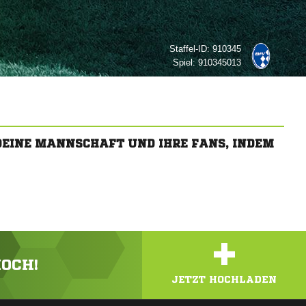
Staffel-ID:
910345
Spiel:
910345013
 DEINE MANNSCHAFT UND IHRE FANS, INDEM
+
HOCH!
JETZT HOCHLADEN