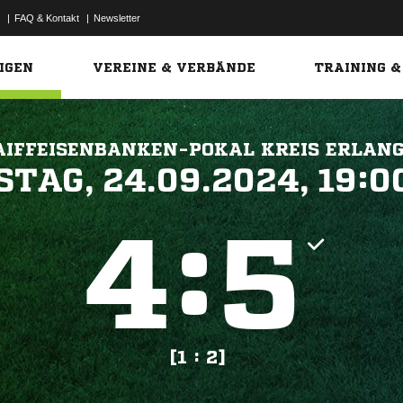
|
FAQ & Kontakt
|
Newsletter
Link
IGEN
VEREINE & VERBÄNDE
TRAINING &
AIFFEISENBANKEN-POKAL KREIS ERLAN
 


:


[1 : 2]