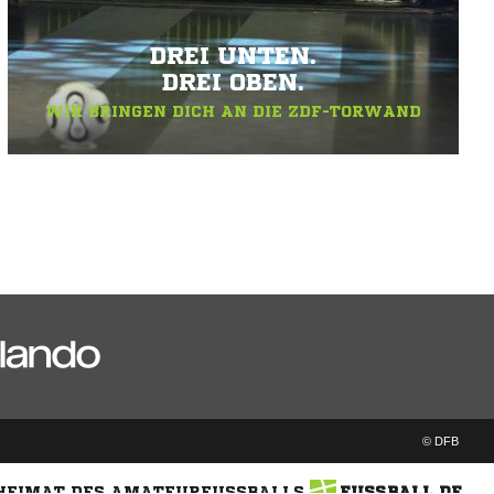
DREI UNTEN.
DREI OBEN.
WIR BRINGEN DICH AN DIE ZDF-TORWAND
© DFB
 HEIMAT DES AMATEURFUSSBALLS
FUSSBALL.DE