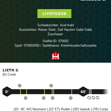
LIVETICKER
Schiedsrichter:
 
Assistenten:
 
,    
Zuschauer:
Staffel-ID:
070002
Spiel:
070002059 / Spielklasse: Kreisfreundschaftsspiele
LIETH 2.
(6')

0’
45’
(10', 40', 64')

| (22' ET)

| (28')

| (78')
