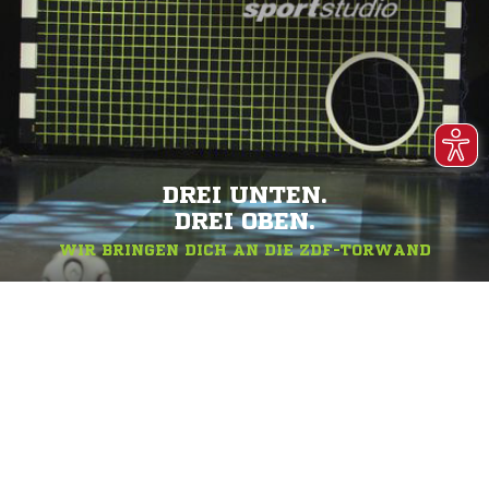
DREI UNTEN.
DREI OBEN.
WIR BRINGEN DICH AN DIE ZDF-TORWAND