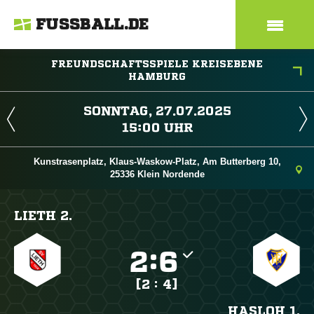
FUSSBALL.DE
FREUNDSCHAFTSSPIELE KREISEBENE
HAMBURG
 
 
Kunstrasenplatz, Klaus-Waskow-Platz, Am Butterberg 10,
25336 Klein Nordende
LIETH 2.

:

[2 : 4]
HASLOH 1.