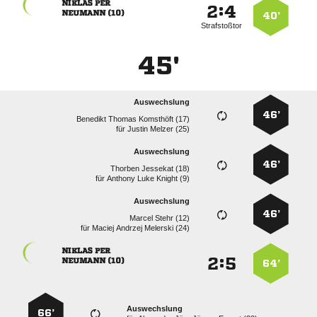
 
:


 
40’
Strafstoßtor
45'
Auswechslung
46’
   
für
  
Auswechslung
46’
  
für
   
Auswechslung
46’
  
für
   
 
:


 
64’
Auswechslung
66’