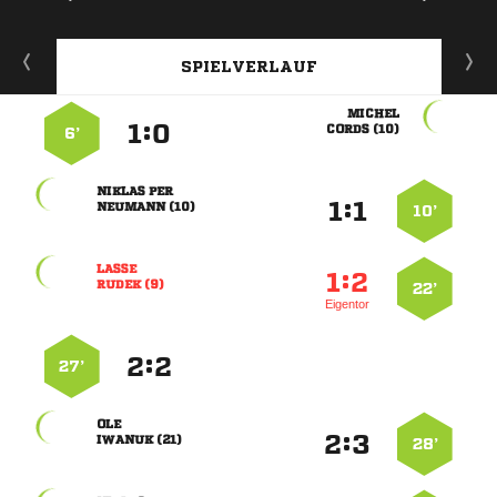
SPIELVERLAUF

:


 
6’
 
:


 
10’

:


 
22’
Eigentor
:


27’

:


 
28’