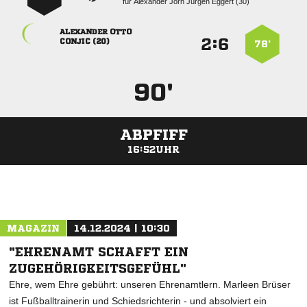
für
    
 
:


 
78’
90'
ABPFIFF
16:52UHR
ANZEIGE
MAGAZIN
14.12.2024 | 10:30
"EHRENAMT SCHAFFT EIN
ZUGEHÖRIGKEITSGEFÜHL"
Ehre, wem Ehre gebührt: unseren Ehrenamtlern. Marleen Brüser
ist Fußballtrainerin und Schiedsrichterin - und absolviert ein