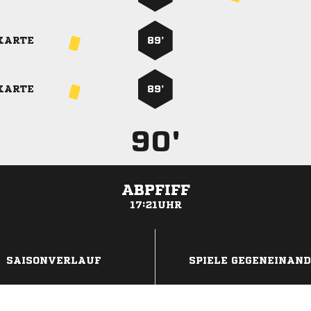
KARTE
89’
KARTE
89’
90'
ABPFIFF
17:21UHR
ANZEIGE
SAISONVERLAUF
SPIELE GEGENEINAN