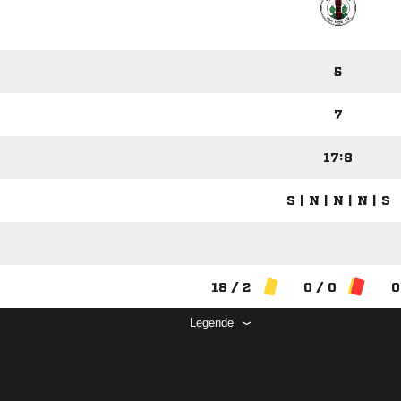
5
7
17:8
S | N | N | N | S
18 / 2
0 / 0
0
Legende