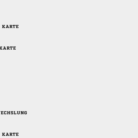
E KARTE
 KARTE
ECHSLUNG
E KARTE