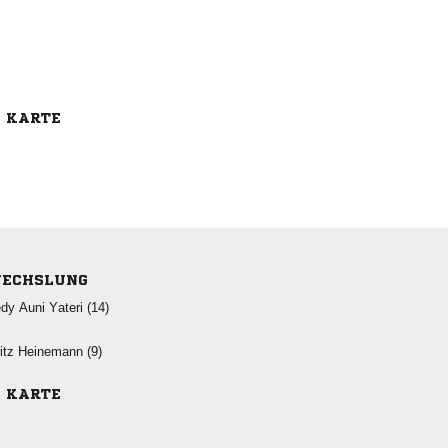
E KARTE
ECHSLUNG
   
  
E KARTE