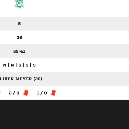
5
36
55:41
N | N | S | S | S
LIVER MEYER (20)
2 / 0
1 / 0