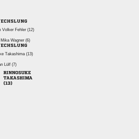
ECHSLUNG
   
   
ECHSLUNG
  
  


