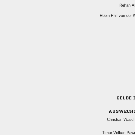
 
    
GELBE 
AUSWECH
 
  