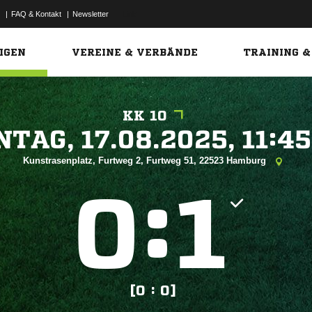
|
FAQ & Kontakt
|
Newsletter
Link
IGEN
VEREINE & VERBÄNDE
TRAINING &
KK 10
 


Kunstrasenplatz, Furtweg 2, Furtweg 51, 22523 Hamburg
:


[0 : 0]