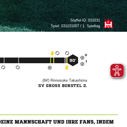
Staffel-ID:
031031
Spiel:
031031007 / 1. Spieltag

90’

(84')


SV GROSS BORSTEL 2.
 DEINE MANNSCHAFT UND IHRE FANS, INDEM