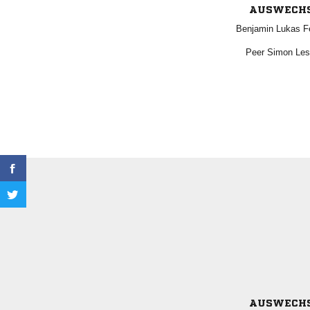
AUSWECH
  
  
AUSWECH