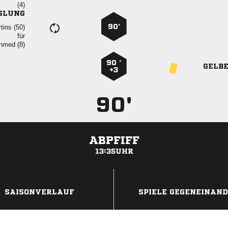

SLUNG
90’
 
für
 
90 ’
GELB
+3
90'
ABPFIFF
13:35UHR
ANZEIGE
SAISONVERLAUF
SPIELE GEGENEINAN