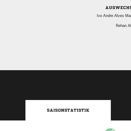
AUSWECH
   
 
SAISONSTATISTIK