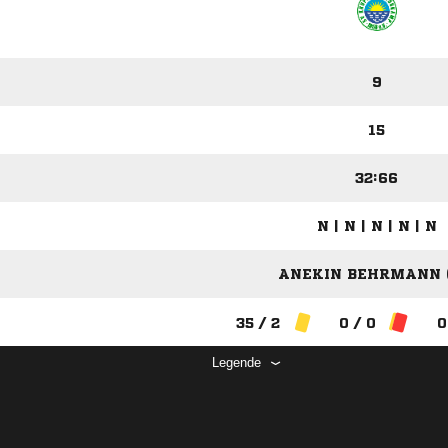
9
15
32:66
N | N | N | N | N
ANEKIN BEHRMANN (
35 / 2
0 / 0
0
Legende