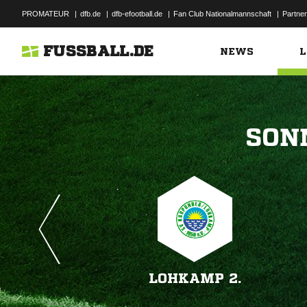
PROMATEUR
|
dfb.de
|
dfb-efootball.de
|
Fan Club Nationalmannschaft
|
Partner
FUSSBALL.DE
NEWS
L

LOHKAMP 2.