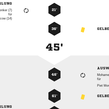
SLUNG
21’
 
für
 
36’
GELB
45'
AUSW
46’

für
 
61’
GELB
SLUNG