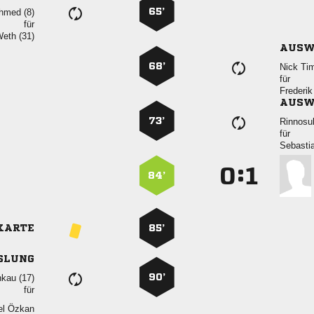
65’
 
für
 
AUSW
68’
 
für

AUSW
73’

für

:


84’
KARTE
85’
SLUNG
90’
 
für
 