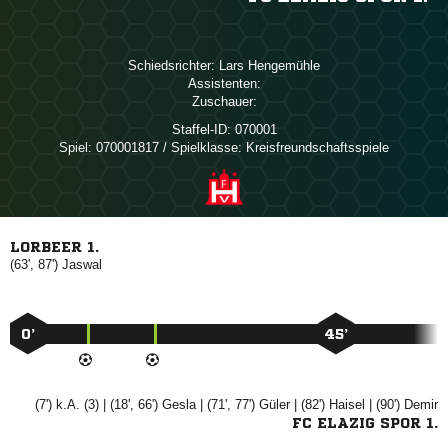
Schiedsrichter:
 
Assistenten:
Zuschauer:
Staffel-ID:
070001
Spiel:
070001817 / Spielklasse: Kreisfreundschaftsspiele
LORBEER 1.
(63', 87')

0’
45’
(7') k.A. (3) | (18', 66')

| (71', 77')

| (82')

| (90')

FC ELAZIG SPOR 1.