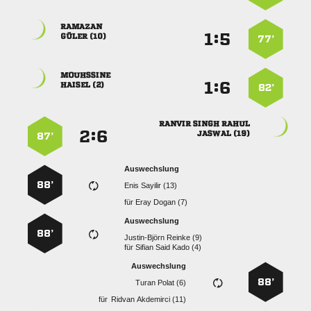

:


 
77’

:


 
82’
  
:


 
87’
Auswechslung
88’
  
für
  
Auswechslung
88’
  
für
   
Auswechslung
88’
  
für
  