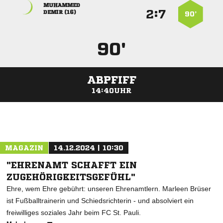

:


 
90’
90'
ABPFIFF
14:40UHR
ANZEIGE
MAGAZIN
14.12.2024 | 10:30
"EHRENAMT SCHAFFT EIN
ZUGEHÖRIGKEITSGEFÜHL"
Ehre, wem Ehre gebührt: unseren Ehrenamtlern. Marleen Brüser
ist Fußballtrainerin und Schiedsrichterin - und absolviert ein
freiwilliges soziales Jahr beim FC St. Pauli.