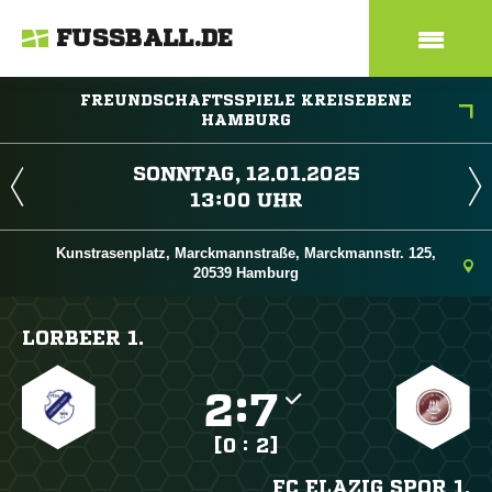
FUSSBALL.DE
FREUNDSCHAFTSSPIELE KREISEBENE
HAMBURG
 
 
Kunstrasenplatz, Marckmannstraße, Marckmannstr. 125,
20539 Hamburg
LORBEER 1.

:

[0 : 2]
FC ELAZIG SPOR 1.