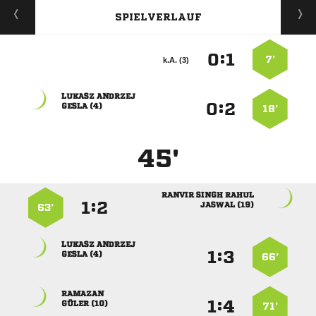
SPIELVERLAUF
:


7’
k.A. (3)
 
:


 
18’
45'
  
:


 
63’
 
:


 
66’

:


 
71’