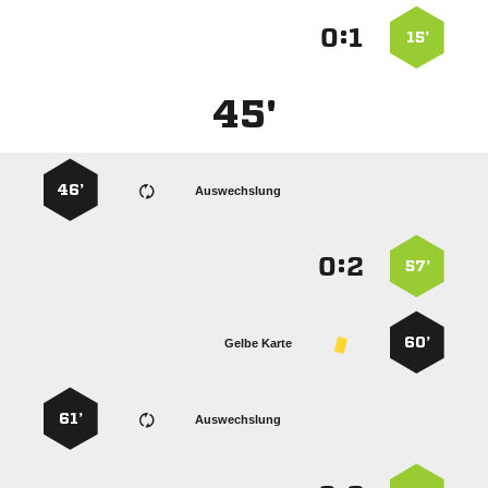
:


15’
45'
46’
Auswechslung
:


57’
60’
Gelbe Karte
61’
Auswechslung