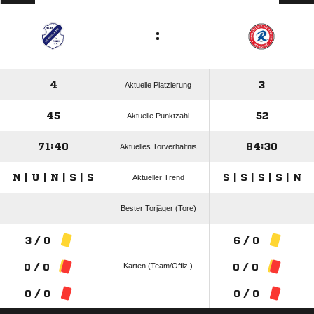
:
4
3
Aktuelle Platzierung
45
52
Aktuelle Punktzahl
71:40
84:30
Aktuelles Torverhältnis
N | U | N | S | S
S | S | S | S | N
Aktueller Trend
Bester Torjäger (Tore)
3 / 0
6 / 0
Karten (Team/Offiz.)
0 / 0
0 / 0
0 / 0
0 / 0