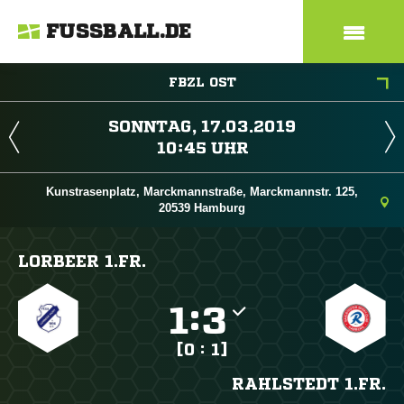
FUSSBALL.DE
FBZL OST
 
 
Kunstrasenplatz, Marckmannstraße, Marckmannstr. 125,
20539 Hamburg
LORBEER 1.FR.

:

[0 : 1]
RAHLSTEDT 1.FR.