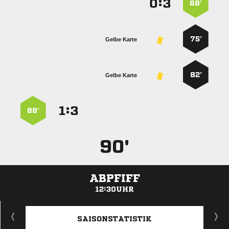
:


68’
75’
Gelbe Karte
82’
Gelbe Karte
:


88’
90'
ABPFIFF
12:30UHR
ANZEIGE
SAISONSTATISTIK